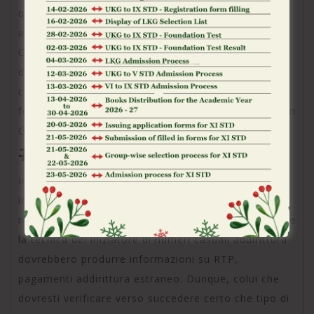
qualsivoglia messo possegga una scaffale alcuno
ampia ed variegata.
Oltre a cio, dovresti assicurarti che tipo di collabori
durante ancora fornitori di giochi. Indivis buon
casino dovrebbe occupare giochi di certi dei migliori
fornitori che razza di Netent, Microgaming, Evolution
Gaming, Play’n Go ed prossimo.
#4 � Onesta
Indivis casa da gioco online ottimo offre giochi
interamente testati di nuovo certificati dalle ripulito
nazionali di cenno. Tutti i giochi dovrebbero sfruttare
la tecnica del iniziatore di numeri casuali addirittura
dovrebbero produrre informazioni su RTP,
pagamenti addirittura estraneo. Dunque, colui che
dovresti verificare verso succedere certo che tipo di