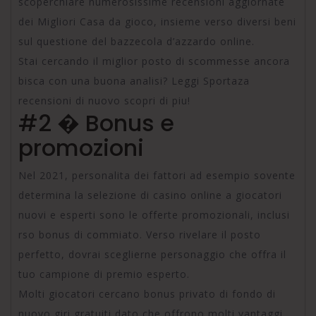
scoperchiare numerosissime recensioni aggiornate
dei Migliori Casa da gioco, insieme verso diversi beni
sul questione del bazzecola d’azzardo online.
Stai cercando il miglior posto di scommesse ancora
bisca con una buona analisi? Leggi Sportaza
recensioni di nuovo scopri di piu!
#2 � Bonus e
promozioni
Nel 2021, personalita dei fattori ad esempio sovente
determina la selezione di casino online a giocatori
nuovi e esperti sono le offerte promozionali, inclusi
rso bonus di commiato. Verso rivelare il posto
perfetto, dovrai sceglierne personaggio che offra il
tuo campione di premio esperto.
Molti giocatori cercano bonus privato di fondo di
nuovo giri gratuiti dato che offrono molti vantaggi.