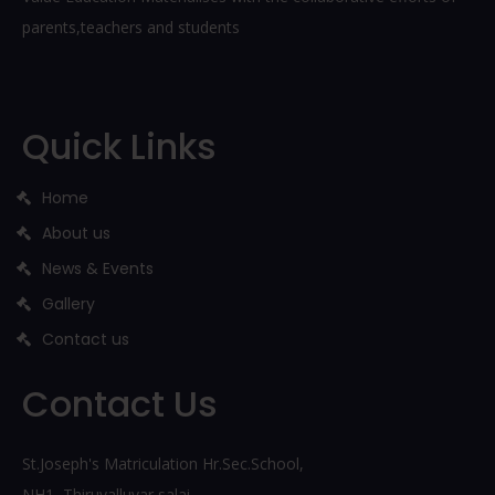
parents,teachers and students
Quick Links
Home
About us
News & Events
Gallery
Contact us
Contact Us
St.Joseph's Matriculation Hr.Sec.School,
NH1, Thiruvalluvar salai,