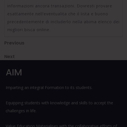
informazioni ancora transazioni. Dovresti provare
esattamente nell’eventualita che il lista e buono
precedentemente di includerlo nella abima elenco dei
migliori bisca online.
Post
Previous
Previous
Post
navigation
Next
Next
Post
AIM
Imparting an integral Formation to its students.
Equipping students with knowledge and skills to accept the
challenges in life.
Value Education Materialises with the collaborative efforts of