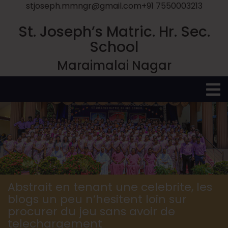
stjoseph.mmngr@gmail.com
+91 7550003213
St. Joseph’s Matric. Hr. Sec.
School
Maraimalai Nagar
O
M
Abstrait en tenant une celebrite, les
blogs un peu n’hesitent loin sur
procurer du jeu sans avoir de
telechargement