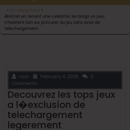
>
Uncategorized
>
Abstrait en tenant une celebrite, les blogs un peu
n’hesitent loin sur procurer du jeu sans avoir de
telechargement
root
February 4, 2026
0
Comments
Decouvrez les tops jeux
a l�exclusion de
telechargement
legerement