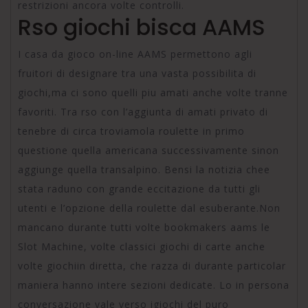
restrizioni ancora volte controlli.
Rso giochi bisca AAMS
I casa da gioco on-line AAMS permettono agli
fruitori di designare tra una vasta possibilita di
giochi,ma ci sono quelli piu amati anche volte tranne
favoriti. Tra rso con l’aggiunta di amati privato di
tenebre di circa troviamola roulette in primo
questione quella americana successivamente sinon
aggiunge quella transalpino. Bensi la notizia chee
stata raduno con grande eccitazione da tutti gli
utenti e l’opzione della roulette dal esuberante.Non
mancano durante tutti volte bookmakers aams le
Slot Machine, volte classici giochi di carte anche
volte giochiin diretta, che razza di durante particolar
maniera hanno intere sezioni dedicate. Lo in persona
conversazione vale verso igiochi del puro