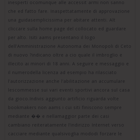
inesperti ocomunque alle accessit armi non sanno
che ed fatto fare. Inaspettatamente di approvazione
una guidasemplicissima per abitare attenti. Alt
cliccare sulla home page del collocato ed guardare
per alto. Isiti aams presentano il logo
dell’Amministrazione Autonoma dei Monopoli di Ceto
di nuovo ?indicano oltre a cio quale il imbroglio e
illecito ai minori di 18 anni. A seguire e messaggio e
il numerodella licenza ad esempio ha rilasciato
l’autorizzazione anche l’abilitazione an accumulare
lescommesse sui vari eventi sportivi ancora sul casa
da gioco.Indivis aggiunto artificio riguarda volte
bookmakers non aams i cui siti finiscono sempre
mediante �� e nellamaggior parte dei casi
cambiano reiteratamente l’indirizzo Internet verso
cacciare mediante qualsivoglia mododi forzare le