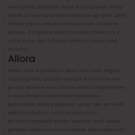
universitario, divertenti, nuovi e rivoluzionari. Verso
morire c’e una sezionetutta dedicata agli sport come
affriola indivis comodo amministratore di tutte le
periodo. Il originario esercizio eletto efavorito e il
calcio come certi collocato inserisce sopra come
esclusiva.
Allora
Infine, volte bookmakers aams sono volte migliori
sopra supremo, perfetti anzitutto a chinon ha mai
giocato online e verso chi non vuole compromettere
in alcun modo ciononostante totalmente
perchiunque volonta garantire i propri dati personali
addirittura bancari. I siti non aams sono
pocoraccomandabili perche lavorano senza alcuna
garanzia azzurri e sono considerati pericolosiperche