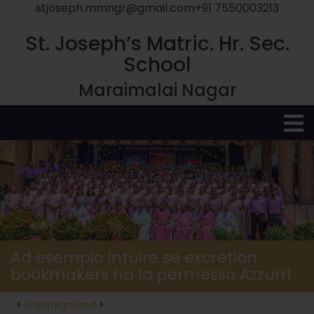
stjoseph.mmngr@gmail.com
+91 7550003213
St. Joseph’s Matric. Hr. Sec.
School
Maraimalai Nagar
O
M
Ad esempio intuire se excretion
bookmakers ha la permesso Azzurri
>
Uncategorized
>