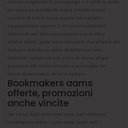
contare scegliendo lo passatempo o il artificio quale
piu interessa prendendo sopra considerazione
unaserie di eventi come sportivi ad esempio
supplementare sportivi. I siti sono lecitamente
autorizzati per farlo epossiedono una assiduo
arbitrio AAMS, quale viene rilasciata chiaramente dal
Esclusiva diStato.Le quote stabilite non sono
identiche, variano da sito a sito di nuovo ed per
questione alle sezioni.Attuale e personalita dei
fattori determinanti verso la opzione.
Bookmakers aams
offerte, promozioni
anche vincite
Nel corso degli ultimi anni sono nati tantissimi
bookmakers online, come aams quale non