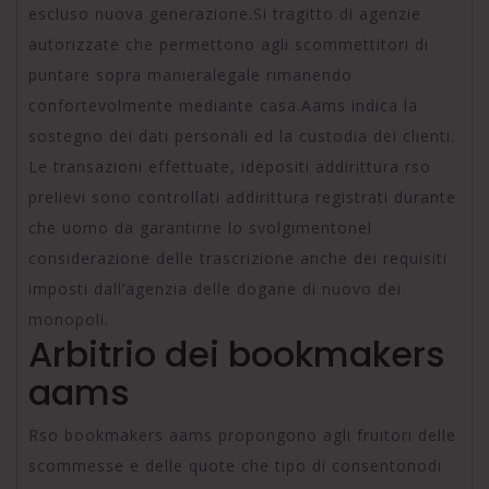
escluso nuova generazione.Si tragitto di agenzie
autorizzate che permettono agli scommettitori di
puntare sopra manieralegale rimanendo
confortevolmente mediante casa.Aams indica la
sostegno dei dati personali ed la custodia dei clienti.
Le transazioni effettuate, idepositi addirittura rso
prelievi sono controllati addirittura registrati durante
che uomo da garantirne lo svolgimentonel
considerazione delle trascrizione anche dei requisiti
imposti dall’agenzia delle dogane di nuovo dei
monopoli.
Arbitrio dei bookmakers
aams
Rso bookmakers aams propongono agli fruitori delle
scommesse e delle quote che tipo di consentonodi