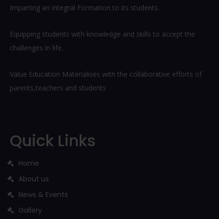
Imparting an integral Formation to its students.
Equipping students with knowledge and skills to accept the
challenges in life.
Value Education Materialises with the collaborative efforts of
parents,teachers and students
Quick Links
Home
About us
News & Events
Gallery