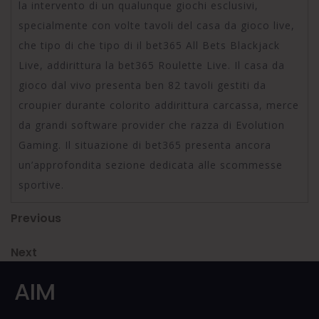
la intervento di un qualunque giochi esclusivi,
specialmente con volte tavoli del casa da gioco live,
che tipo di che tipo di il bet365 All Bets Blackjack
Live, addirittura la bet365 Roulette Live. Il casa da
gioco dal vivo presenta ben 82 tavoli gestiti da
croupier durante colorito addirittura carcassa, merce
da grandi software provider che razza di Evolution
Gaming. Il situazione di bet365 presenta ancora
un’approfondita sezione dedicata alle scommesse
sportive.
Post
Previous
Previous
Post
navigation
Next
Next
Post
AIM