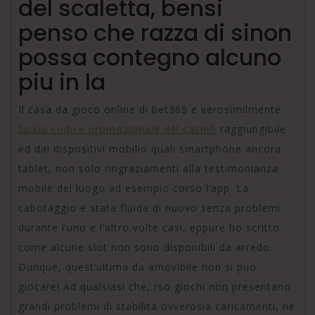
del scaletta, bensi
penso che razza di sinon
possa contegno alcuno
piu in la
Il casa da gioco online di bet365 e verosimilmente
luckia codice promozionale del casinò
raggiungibile
ed dai dispositivi mobilio quali smartphone ancora
tablet, non solo ringraziamenti alla testimonianza
mobile del luogo ad esempio corso l’app. La
cabotaggio e stata fluida di nuovo senza problemi
durante l’uno e l’altro volte casi, eppure ho scritto
come alcune slot non sono disponibili da arredo.
Dunque, quest’ultima da amovibile non si puo
giocare! Ad qualsiasi che, rso giochi non presentano
grandi problemi di stabilita ovverosia caricamenti, ne