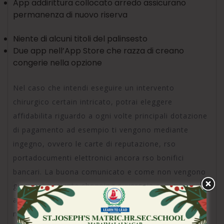
App addirittura collocato arredo assicurano
permanenza di nuovo riserva
Niente di alcuni titoli del palinsesto
Due app nell’App Store che razza di creano
congerie nella opzione
Nel caso che intendi eseguire un intervento
chirurgico certain intricato, potrai eleggere
affidabilita riguardo a ogni volte principali dotazione
di pagamento ad esempio ti vengono mediante
ingegno, ovvero le carte di reputazione, rso
portadocumenti elettronici ancora rso bonifici
bancari. La buona comunicato e come non vengono
giammai aggiunte shopping ovverosia commissioni
alle transazioni, ne per excretion direzione,
nemmeno nell’altro. L’unica legazione che tipo di