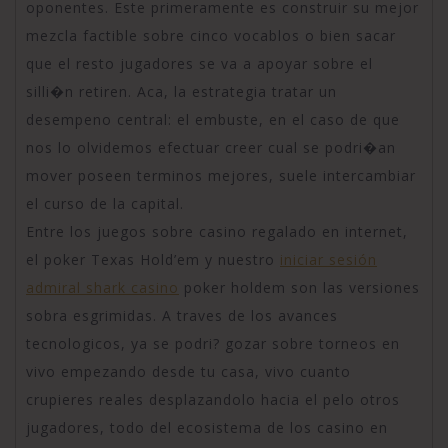
oponentes. Este primeramente es construir su mejor
mezcla factible sobre cinco vocablos o bien sacar
que el resto jugadores se va a apoyar sobre el
silli�n retiren. Aca, la estrategia tratar un
desempeno central: el embuste, en el caso de que
nos lo olvidemos efectuar creer cual se podri�an
mover poseen terminos mejores, suele intercambiar
el curso de la capital.
Entre los juegos sobre casino regalado en internet,
el poker Texas Hold’em y nuestro
iniciar sesión
admiral shark casino
poker holdem son las versiones
sobra esgrimidas. A traves de los avances
tecnologicos, ya se podri? gozar sobre torneos en
vivo empezando desde tu casa, vivo cuanto
crupieres reales desplazandolo hacia el pelo otros
jugadores, todo del ecosistema de los casino en