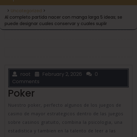
>
Uncategorized
>
Al completo partida nacer con manga larga 5 ideas; se
puede designar cuales conservar y cuales suplir
root
February 2, 2026
0
Comments
Poker
Nuestro poker, perfecto algunos de los juegos de
casino de mayor estrategicos dentro de las juegos
sobre casinos gratuito, combina la psicologia, una
estadistica y tambien en la talento de leer a las