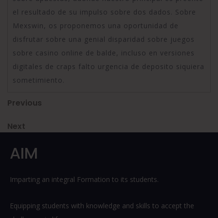
el resultado de su impulso sobre dos dados. Sobre
Mexswin, os proponemos una oportunidad de
disfrutar sobre una genial disparidad sobre juegos
sobre casino online de balde, incluso en versiones
digitales de craps falto urgencia de deposito siquiera
sometimiento.
Post
Previous
Previous
Post
navigation
Next
Next
Post
AIM
Imparting an integral Formation to its students.
Equipping students with knowledge and skills to accept the