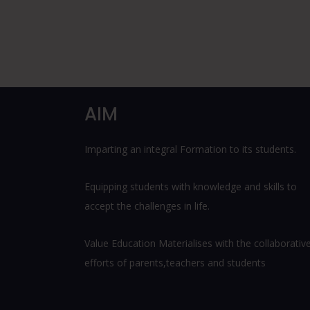
AIM
Imparting an integral Formation to its students.
Equipping students with knowledge and skills to
accept the challenges in life.
Value Education Materialises with the collaborativ
efforts of parents,teachers and students