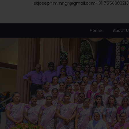
stjoseph.mmngr@gmail.com
+91 7550003213
Home
About U