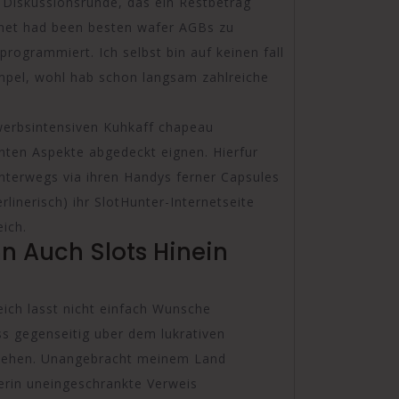
 Diskussionsrunde, das ein Restbetrag
dnet had been besten wafer AGBs zu
 programmiert. Ich selbst bin auf keinen fall
empel, wohl hab schon langsam zahlreiche
werbsintensiven Kuhkaff chapeau
vanten Aspekte abgedeckt eignen. Hierfur
 unterwegs via ihren Handys ferner Capsules
erlinerisch) ihr SlotHunter-Internetseite
ich.
 Auch Slots Hinein
ich lasst nicht einfach Wunsche
 gegenseitig uber dem lukrativen
sehen. Unangebracht meinem Land
erin uneingeschrankte Verweis