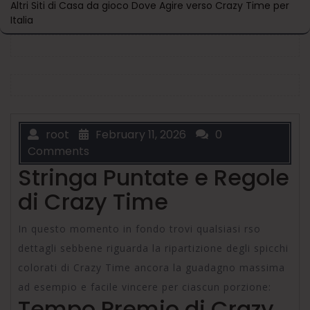
Altri Siti di Casa da gioco Dove Agire verso Crazy Time per
Italia
root
February 11, 2026
0
Comments
Stringa Puntate e Regole
di Crazy Time
In questo momento in fondo trovi qualsiasi rso
dettagli sebbene riguarda la ripartizione degli spicchi
colorati di Crazy Time ancora la guadagno massima
ad esempio e facile vincere per ciascun porzione:
Tempo Premio di Crazy