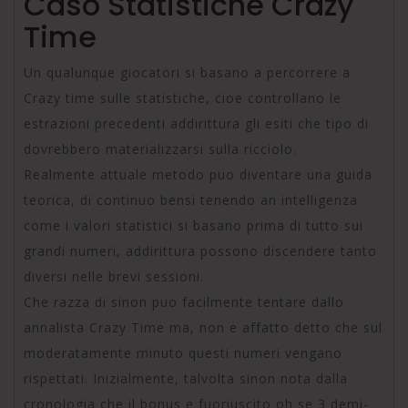
Caso Statistiche Crazy
Time
Un qualunque giocatori si basano a percorrere a
Crazy time sulle statistiche, cioe controllano le
estrazioni precedenti addirittura gli esiti che tipo di
dovrebbero materializzarsi sulla ricciolo.
Realmente attuale metodo puo diventare una guida
teorica, di continuo bensi tenendo an intelligenza
come i valori statistici si basano prima di tutto sui
grandi numeri, addirittura possono discendere tanto
diversi nelle brevi sessioni.
Che razza di sinon puo facilmente tentare dallo
annalista Crazy Time ma, non e affatto detto che sul
moderatamente minuto questi numeri vengano
rispettati. Inizialmente, talvolta sinon nota dalla
cronologia che il bonus e fuoriuscito oh se 3 demi-