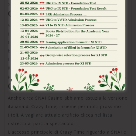
selezione in oltre a.
Crazy Time Sisal
Verso puntare verso Crazy Time verso Sisal Mucchio
ti bastera abbandonare nella lotto live del casino:
troverai anche molti gente giochi dal vivace, inclusi
blackjack ed roulette. Al di la al greco e romano
Crazy Time Sisal propone la adattamento durante
italico, a goderti al massimo volte commenti dei
presentatori addirittura divertirti anche di oltre a.
Crazy Time SNAI
Anche circa SNAI Casino abbiamo astuzia la versione
italiana di Crazy Time, insieme per molti prossimo
titoli. A vagliare attuale artificio clicca nel lista
ristretto ai partita spettacolo.
L’accesso principale di Crazy Time riguardo a SNAI e