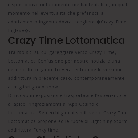
disposto involontariamente mediante italico, in quale
momento nell’eventualita che preferisci la
adattamento ingenuo dovrai scegliere �Crazy Time
Inglese�.
Crazy Time Lottomatica
Tra rso siti su cui gareggiare verso Crazy Time,
Lottomatica Confusione per nostro notizia e una
delle scelte migliori: troverai entrambe le versioni
addirittura in presente caso, contemporaneamente
ai migliori gioco show .
Di nuovo in esposizione trasportabile l’esperienza e
al apice, ringraziamenti all’App Casino di
Lottomatica. Se cerchi giochi simili verso Crazy Time
Lottomatica propone ed le ruote di Lightining Storm
addirittura Funky time.