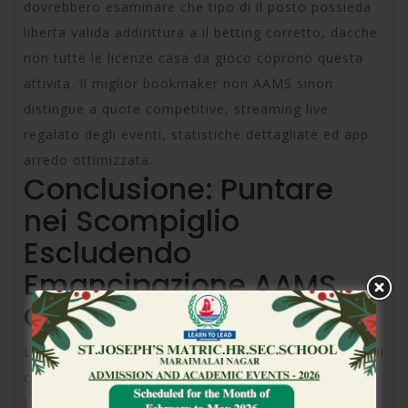
dovrebbero esaminare che tipo di il posto possieda
liberta valida addirittura a il betting corretto, dacche
non tutte le licenze casa da gioco coprono questa
attivita. Il miglior bookmaker non AAMS sinon
distingue a quote competitive, streaming live
regalato degli eventi, statistiche dettagliate ed app
arredo ottimizzata.
Conclusione: Puntare
nei Scompiglio
Escludendo
Emancipazione AAMS
Conviene?
La S per italiani dipende dalle prelazione individuali di
ciascun sportivo. Dal apparenza dei vantaggi, questi
https://magic-red-casino.net/it/
operatori offrono