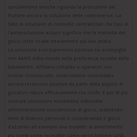
specialmente benche riguarda la protezione del
fruitore ancora la soluzione delle controversie. La
fallo di strumenti di controllo centralizzati che tipo di
l’autoesclusione azzurri significa che la maturita del
gioco certo ricade interamente sul uno atleta.
La soluzione a un’esperienza positiva sui scompiglio
non AAMS italia risiede nella preferenza oculata della
basamento. Affidarsi soltanto a operatori con
licenze riconosciute, osservazione consolidata
ancora recensioni positive da parte della popolo di
giocatori riduce efficacemente rso rischi. E per di piu
centrale sostentare nondimeno indivisible
amministrazione coscienzioso al gioco, stabilendo
limiti di bilancio personali e considerando il gioco
d’azzardo ad esempio una modello di divertimento
piu come come insecable come verso battere soldi.