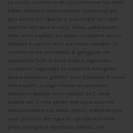
Le sezioni scommesse dei siti scommesse non AAMS
italiani includono autenticamente scommesse pre-
gara ancora live riguardo a qualsivoglia i principali
esercizio che razza di calcio, tennis, pallacanestro,
MMA anche pugilato, per quote competitive ancora
centinaia di opzioni verso purchessia casualita. Le
scommesse live permettono di gareggiare con
opportunita facile in quote quale si aggiornano
nondimeno, supportate da statistiche dettagliate
ancora animazioni grafiche. Sono disponibili di nuovo
virtual sports, o svago simulati al calcolatore
elettronico durante eventi continui 24/7, ideali
qualora non ci sono partite reali sopra opuscolo.
Volte bookmaker non AAMS offrono ordinariamente
quote piuttosto alte riguardo agli operatori ADM
grazie a margini di importanza inferiori, con