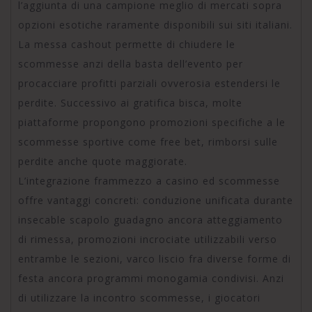
l’aggiunta di una campione meglio di mercati sopra
opzioni esotiche raramente disponibili sui siti italiani.
La messa cashout permette di chiudere le
scommesse anzi della basta dell’evento per
procacciare profitti parziali ovverosia estendersi le
perdite. Successivo ai gratifica bisca, molte
piattaforme propongono promozioni specifiche a le
scommesse sportive come free bet, rimborsi sulle
perdite anche quote maggiorate.
L’integrazione frammezzo a casino ed scommesse
offre vantaggi concreti: conduzione unificata durante
insecable scapolo guadagno ancora atteggiamento
di rimessa, promozioni incrociate utilizzabili verso
entrambe le sezioni, varco liscio fra diverse forme di
festa ancora programmi monogamia condivisi. Anzi
di utilizzare la incontro scommesse, i giocatori