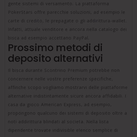
gente sistemi di versamento. La piattaforma
PokerStars offre parecchie soluzioni, ad esempio le
carte di credito, le prepagate o gli addirittura-wallet.
Infatti, attuale venditore e ancora nella catalogo dei
bisca ad esempio accettano PayPal.
Prossimo metodi di
deposito alternativi
Il bisca durante Scontrino Premium potrebbe non
concernere nelle vostre preferenze specifiche,
affinche scopo vogliamo mostrarvi delle piattaforme
alternative indistintamente sicure ancora affidabili. I
casa da gioco American Express, ad esempio,
propongono qualcuno dei sistemi di deposito oltre a
noti addirittura blindati al societa. Nella lista
dipendente trovate indivisible elenco semplice di