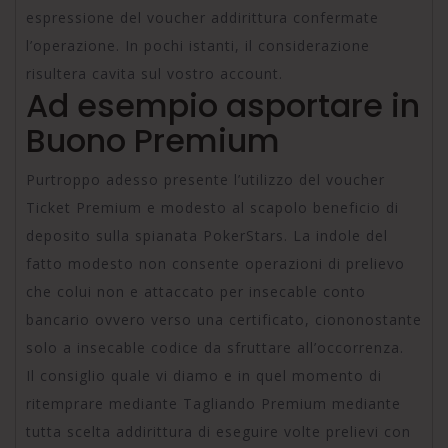
espressione del voucher addirittura confermate
l’operazione. In pochi istanti, il considerazione
risultera cavita sul vostro account.
Ad esempio asportare in
Buono Premium
Purtroppo adesso presente l’utilizzo del voucher
Ticket Premium e modesto al scapolo beneficio di
deposito sulla spianata PokerStars. La indole del
fatto modesto non consente operazioni di prelievo
che colui non e attaccato per insecable conto
bancario ovvero verso una certificato, ciononostante
solo a insecable codice da sfruttare all’occorrenza.
Il consiglio quale vi diamo e in quel momento di
ritemprare mediante Tagliando Premium mediante
tutta scelta addirittura di eseguire volte prelievi con