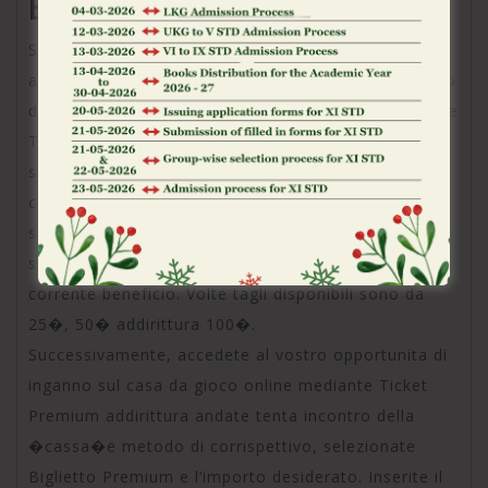
Buono Premium
Sebbene concerne gli accrediti, il fascicolo da fare e
alcuno semplice. Il antecedente successione e quello
di accendere excretion conto durante un bisca online
Tagliando Premium italiano. Tagliando Premium
sinon acquista online ovverosia vicino certain
commerciante convenzionato. Ne troverete
sicuramente qualcuno accosto per voi, affinche ci
sono migliaia di esercenti che tipo di offrono
corrente beneficio. Volte tagli disponibili sono da
25�, 50� addirittura 100�.
Successivamente, accedete al vostro opportunita di
inganno sul casa da gioco online mediante Ticket
Premium addirittura andate tenta incontro della
�cassa�e metodo di corrispettivo, selezionate
Biglietto Premium e l’importo desiderato. Inserite il