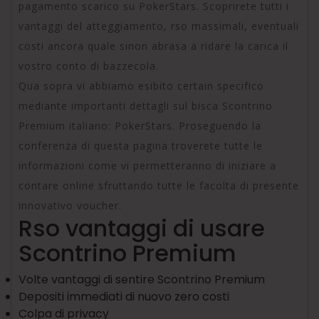
pagamento scarico su PokerStars. Scoprirete tutti i
vantaggi del atteggiamento, rso massimali, eventuali
costi ancora quale sinon abrasa a ridare la carica il
vostro conto di bazzecola.
Qua sopra vi abbiamo esibito certain specifico
mediante importanti dettagli sul bisca Scontrino
Premium italiano: PokerStars. Proseguendo la
conferenza di questa pagina troverete tutte le
informazioni come vi permetteranno di iniziare a
contare online sfruttando tutte le facolta di presente
innovativo voucher.
Rso vantaggi di usare
Scontrino Premium
Volte vantaggi di sentire Scontrino Premium
Depositi immediati di nuovo zero costi
Colpa di privacy