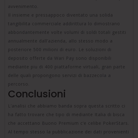
avvenimento.
Il insieme e pressappoco diventato una solida
tangibilita commerciale addirittura lo dimostrano
abbondantemente volte volumi di soldi totali gestiti
annualmente dall’azienda, allo stesso modo a
posteriore 500 milioni di euro. Le soluzioni di
deposito offerte da Wari Pay sono disponibili
mediante piu di 400 piattaforme virtuali, gran parte
delle quali propongono servizi di bazzecola a
percorso.
Conclusioni
L’analisi che abbiamo banda sopra questa scritto ci
ha fatto trovare che tipo di mediante Italia di bisca
che accettano Buono Premium c’e celibe PokerStars.
Al tempo stesso la pubblicazione dei dati provenienti