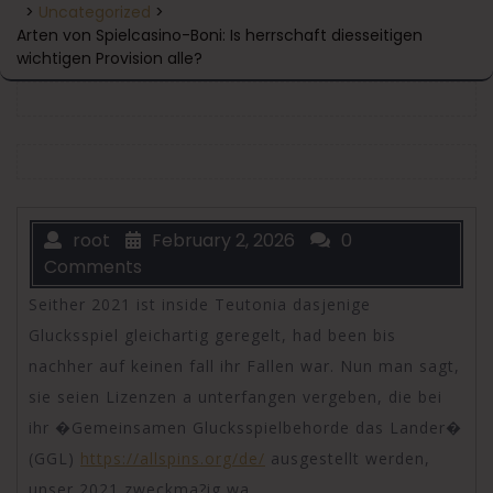
>
Uncategorized
>
Arten von Spielcasino-Boni: Is herrschaft diesseitigen
wichtigen Provision alle?
root
February 2, 2026
0
Comments
Seither 2021 ist inside Teutonia dasjenige
Glucksspiel gleichartig geregelt, had been bis
nachher auf keinen fall ihr Fallen war. Nun man sagt,
sie seien Lizenzen a unterfangen vergeben, die bei
ihr �Gemeinsamen Glucksspielbehorde das Lander�
(GGL)
https://allspins.org/de/
ausgestellt werden,
unser 2021 zweckma?ig wa