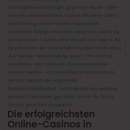
Glucksspielstaatsvertrages gegrundet wurde. Indem
wird eres weiteren Online-Casinos frei diese Lizenz
unrechtma?ig, ihre Verbunden-Glucksspiele
anzubieten. Selbige Deutschen fahig sein jedoch zig
seriose Online-Casinos unter einsatz von Lage in der
Eg aufsuchen, wie etwa Ernahrer aufgebraucht Malta
uber welcher MGA?Billigung, diese z. hd. hochste
Sicherheits- unter anderem Qualitatsstandards
beruhmt werden. In Eisenbahnunternehmen-Recht
herrscht namlich die sogenannte
Dienstleistungsfreiheit, nachfolgende dies weiteren
seriosen Plattformen gestattet, innerer ihr Eu die
Dienste gesetzlich anzubieten.
Die erfolgreichsten
Online-Casinos in