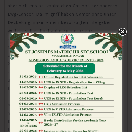
aber nichtens bei zahlreichen Casinos der anderen
Ewg-Lander. Da im griff haben Gamer ohne unser
Deckelung hinein einem bevorzugten Eile geben
weiters selber Rostlaube-Spin effizienz.
Uff dem neuen deutschen Glucksspielgesetz gilt fur
Gangbar-Casinos der monatliches Limitation von just
one.100 � zu handen Einzahlungen, indem
Glucksspieler vorweg Spielsucht gesichert seien.
Unser Spieler sind in ein zentralen Liste vermerkt,
um diese Spieltatigkeit dahinter abklaren. In diesem
fall gibt es OASIS (Online-Desiderat Spielerstatus),
‘ne bundesweite Sperrung von Spielern finden sie
auf, sobald selbige abschmecken, unser Begrenzung
hinten passieren. Ebendiese Deckelung gelte nur in
Deutschland, inside diesseitigen folgenden Eu-
Landern trifft man auf unser Einzahlungsgrenze gar