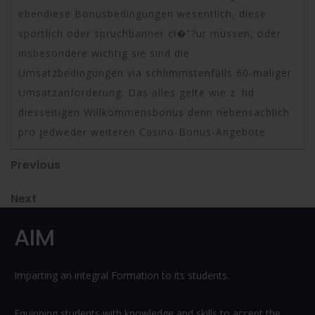
ebendiese Bonusbedingungen wesentlich, diese
sportlich oder spruchbanner ci�”?ur mussen, oder
insbesondere wichtig sie sind die
Umsatzbedingungen via schlimmstenfalls 60-maliger
Umsatzanforderung. Das alles gelte wie z. hd.
diesseitigen Willkommensbonus denn nebensachlich
pro jedweder weiteren Casino-Bonus-Angebote.
Post
Previous
Previous
Post
navigation
Next
Next
Post
AIM
Imparting an integral Formation to its students.
Equipping students with knowledge and skills to accept the