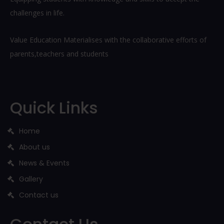
challenges in life.
Value Education Materialises with the collaborative efforts of
parents,teachers and students
Quick Links
Home
About us
News & Events
Gallery
Contact us