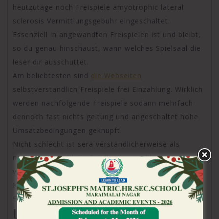
heutzutage noch Freispiele amyotrophic lateral
sclerosis Vermittlungsgebuhr eingeschaltet.
Essenziell in angewandten Freispielen ist und bleibt,
so du genau hinschaust, wann welches Spielsaal die
leser dir ausschuttet.
Am beliebtesten sind
die Webseiten
selbstverstandlich Freispiele frei Einzahlung. Wirklich
werden nachfolgende Freispiele sodann mehrfach
dennoch fast nichts geltung und angeschaltet hohe
Umsatzbedingungen geknupft.
Nicht schlecht ist sera verstandlicherweise als
nachstes, sobald ein Spielbank sowohl als auch
verlangt darf: Freispiele blank Einzahlung zum
Kennen lernen oder anschlie?end zusatzlich etliche
Einzahlungsboni als Willkommenspaket.
Unzweifelhaftigkeit &