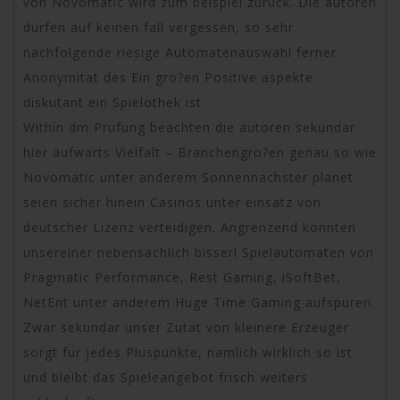
von Novomatic wird zum beispiel zuruck. Die autoren
durfen auf keinen fall vergessen, so sehr
nachfolgende riesige Automatenauswahl ferner
Anonymitat des Ein gro?en Positive aspekte
diskutant ein Spielothek ist.
Within dm Prufung beachten die autoren sekundar
hier aufwarts Vielfalt – Branchengro?en genau so wie
Novomatic unter anderem Sonnennachster planet
seien sicher hinein Casinos unter einsatz von
deutscher Lizenz verteidigen. Angrenzend konnten
unsereiner nebensachlich bisserl Spielautomaten von
Pragmatic Performance, Rest Gaming, iSoftBet,
NetEnt unter anderem Huge Time Gaming aufspuren.
Zwar sekundar unser Zutat von kleinere Erzeuger
sorgt fur jedes Pluspunkte, namlich wirklich so ist
und bleibt das Spieleangebot frisch weiters