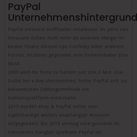
PayPal
Unternehmenshintergrun
PayPal entstand inoffizieller mitarbeiter Im jahre two
thousand dollars nicht mehr da unserem Merger ihr
beiden Finanz Abreise-Ups Confinity unter anderem
Pornos, letzteres gegrundet vom Firmeninhaber Elon
Musk.
2000 wird die firma zu handen just one,3 Mrd. Usa-
Dollar bei e-bay ubernommen, hinter PayPal sich zur
bekanntesten Zahlungsmethode ein
Auktionsplattform entwickelte.
2015 wurden ebay & PayPal within zwei
eigenstandige weiters unabhangige Ansinnen
aufgegliedert. Bis 2019 vermag untergeordnet ihr
lizenziertes Gangbar Spielbank PayPal als