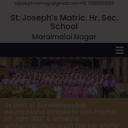
stjoseph.mmngr@gmail.com
+91 7550003213
St. Joseph’s Matric. Hr. Sec.
School
Maraimalai Nagar
O
M
As part of Bundesrepublik
deutschland etablierte sich PayPal
im Jahr 2007 & erfreute
umherwandern auch hierbei gro?er