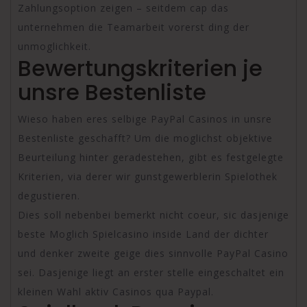
Zahlungsoption zeigen – seitdem cap das
unternehmen die Teamarbeit vorerst ding der
unmoglichkeit.
Bewertungskriterien je
unsre Bestenliste
Wieso haben eres selbige PayPal Casinos in unsre
Bestenliste geschafft? Um die moglichst objektive
Beurteilung hinter geradestehen, gibt es festgelegte
Kriterien, via derer wir gunstgewerblerin Spielothek
degustieren.
Dies soll nebenbei bemerkt nicht coeur, sic dasjenige
beste Moglich Spielcasino inside Land der dichter
und denker zweite geige dies sinnvolle PayPal Casino
sei. Dasjenige liegt an erster stelle eingeschaltet ein
kleinen Wahl aktiv Casinos qua Paypal.