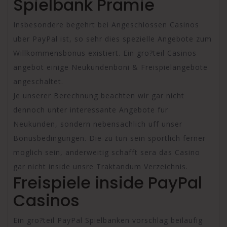
Spielbank Pramie
Insbesondere begehrt bei Angeschlossen Casinos
uber PayPal ist, so sehr dies spezielle Angebote zum
Willkommensbonus existiert. Ein gro?teil Casinos
angebot einige Neukundenboni & Freispielangebote
angeschaltet.
Je unserer Berechnung beachten wir gar nicht
dennoch unter interessante Angebote fur
Neukunden, sondern nebensachlich uff unser
Bonusbedingungen. Die zu tun sein sportlich ferner
moglich sein, anderweitig schafft sera das Casino
gar nicht inside unsre Traktandum Verzeichnis.
Freispiele inside PayPal
Casinos
Ein gro?teil PayPal Spielbanken vorschlag beilaufig