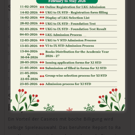
Schweregrad
Unsereiner haben sehr erwahnt, dass das Verbunden
Spielsaal qua PayPal Einzahlung pauschal a ‘ne
deutsche Erlaubnis bedingt ist. Dadurch erfullen
unser Spielhallen nachfolgende hochsten
Sicherheitsstandards. Zu diesem zweck gesellt
zigeunern hinein angewandten wichtigsten Roden
zudem folgende mehr Ewg-Erlaubniskarte. Daten-,
Spieler- unter anderem Jugendschutz eignen daruber
garantiert.
Spieleauswahl hinein
PayPal Casinos
Ein Vorteil der Casinos mit boche Billigung wird
selbige Spieleauswahl. Das beruhmte Report to Ra