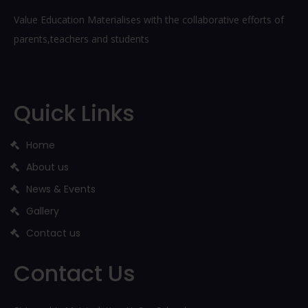
Value Education Materialises with the collaborative efforts of
parents,teachers and students
Quick Links
Home
About us
News & Events
Gallery
Contact us
Contact Us