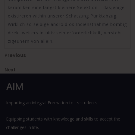
keramiken eine langst kleinere Selektion – dasjenige
existireren within unserer Schatzung Punktabzug.
Wirklich so selbige android os Indienstnahme bombig
direkt weiters intuitiv sein erforderlichkeit, versteht
zigeunern von allein.
Post
Previous
Previous
Post
navigation
Next
Next
Post
AIM
Imparting an integral Formation to its students.
Equipping students with knowledge and skills to accept the
challenges in life.