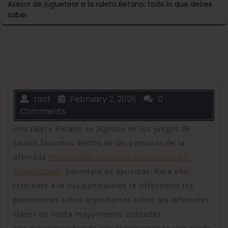
Asesor de juguetear a la ruleta Betano: todo lo que debes
saber
root
February 2, 2026
0
Comments
Una ruleta Betano es algunos de los juegos de
casino favoritos dentro de las personas de la
afamada
https://ladbrokescasino.io/es/codigo-
promocional/
parentela de apuestas. Para ello,
referente a la sus particulares te ofrecemos los
pormenores sobra importantes sobre los diferentes
clases de ruleta mayormente utilizadas.