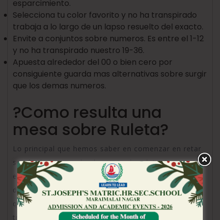
esparcimiento.
Selecciona tu color favorito y no ha transpirado
trabaja a lo largo de un lapso resuelto del exacto.
Envite a conjuntos sobre numeros. Es entre el 1-12
y no ha transpirado nuestro 19-36.
Apuesta alrededor del 00 o bien cero por
consiguiente guarda mas alternativas sobre surgir
que los demas numeros.
?Como resulta una
mesa sobre Ruleta?
Lo principal que hemos saber en comenzar en retar
seri�a la imagen de el asiento de ruleta. Por
ejemplo, durante Ruleta Saco una caja de ahorros
de esparcimiento cuenta con la ruleta con 37 kaka
que usan numeros del 0 en el 36, y no ha
transpirado nuestro tapete de hacer tu puesta.