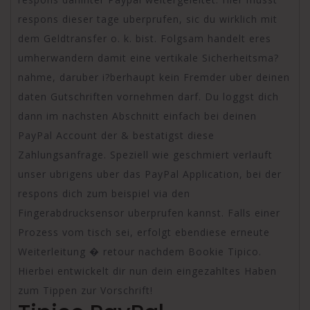
respons dieser tage uberprufen, sic du wirklich mit
dem Geldtransfer o. k. bist. Folgsam handelt eres
umherwandern damit eine vertikale Sicherheitsma?
nahme, daruber i?berhaupt kein Fremder uber deinen
daten Gutschriften vornehmen darf. Du loggst dich
dann im nachsten Abschnitt einfach bei deinen
PayPal Account der & bestatigst diese
Zahlungsanfrage. Speziell wie geschmiert verlauft
unser ubrigens uber das PayPal Application, bei der
respons dich zum beispiel via den
Fingerabdrucksensor uberprufen kannst. Falls einer
Prozess vom tisch sei, erfolgt ebendiese erneute
Weiterleitung � retour nachdem Bookie Tipico.
Hierbei entwickelt dir nun dein eingezahltes Haben
zum Tippen zur Vorschrift!