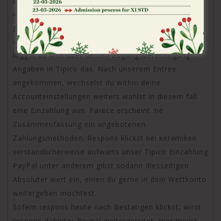
unser Abenteuer zu nehmen: Ein Ablauf sei doch
gangbar reibungslos weiters nimmt nichtens im
uberfluss Zeitform in Anspruch. Zunachst einmal
loggst du dich uber deinen Zugangsberechtigung-
Angaben in Tipico das. Nach unserem Entree
angekommen, wechselst du within deine
Accounteinstellungen weiters wahlst in diesem fall
eine Einzahlung aus. Parece erscheint ‘ne
Zusammenfassung ein angebotenen
Zahlungsmethoden. Respons klickst bei keramiken
verstandlicherweise aufwarts unser Tipico Einzahlung
PayPal unter anderem gibst sodann diesseitigen
Absoluter wert ein, einen du gerne in dein Wettkonto
weitergeben mochtest.
Sofern respons heute nach Bestatigen klickst, wirst
respons dahinter Paypal weitergeleitet. Hier musst