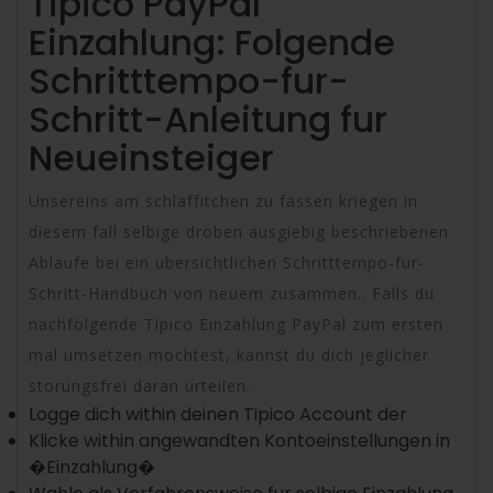
Tipico PayPal
Einzahlung: Folgende
Schritttempo-fur-
Schritt-Anleitung fur
Neueinsteiger
Unsereins am schlaffitchen zu fassen kriegen in
diesem fall selbige droben ausgiebig beschriebenen
Ablaufe bei ein ubersichtlichen Schritttempo-fur-
Schritt-Handbuch von neuem zusammen.. Falls du
nachfolgende Tipico Einzahlung PayPal zum ersten
mal umsetzen mochtest, kannst du dich jeglicher
storungsfrei daran urteilen.
Logge dich within deinen Tipico Account der
Klicke within angewandten Kontoeinstellungen in
�Einzahlung�