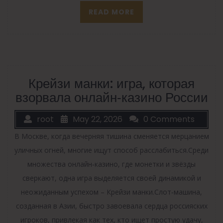
READ MORE
Крейзи манки: игра, которая
взорвала онлайн‑казино России
root
May 22, 2026
0 Comments
В Москве, когда вечерняя тишина сменяется мерцанием
уличных огней, многие ищут способ расслабиться.Среди
множества онлайн‑казино, где монетки и звёзды
сверкают, одна игра выделяется своей динамикой и
неожиданным успехом – Крейзи манки.Слот‑машина,
созданная в Азии, быстро завоевала сердца россияских
игроков, привлекая как тех, кто ищет простую удачу,