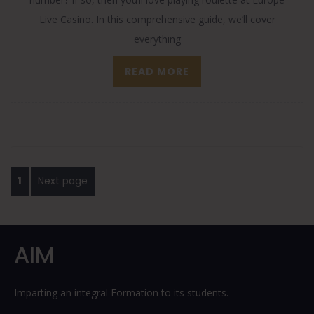
Live Casino. In this comprehensive guide, we’ll cover
everything
READ MORE
Posts
Page
1
Next page
pagination
AIM
Imparting an integral Formation to its students.