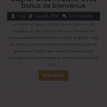
bonus de bienvenue
root
June 16, 2026
0 Comments
La roulette en ligne est l’un des jeux de casino les plus
populaires, et avec l’ajout de bonus de bienvenue, les
joueurs peuvent maximiser leurs chances de gagner. Dans
cet article, nous allons explorer les différentes façons de
gagner avec Roulette avec bonus de bienvenue, les
avantages et les inconvénients, les paiements, les conseils
de […]
READ MORE