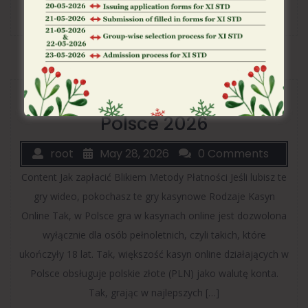
READ MORE
Legalne Kasyno Online W
Polsce 2026
root
May 28, 2026
0 Comments
Content Jak zapłacić Blikiem Metody Płatności Jeśli lubisz te
gry wideo, pokochasz te gry kasynowe Rodzaje Kasyn
Online Tak, w Polsce gra w kasynach online jest dozwolona
wyłącznie dla osób pełnoletnich, czyli takich, które
ukończyły 18 lat. Tak, większość kasyn online działających w
Polsce obsługuje polskie złote (PLN) jako walutę konta.
Tak, grając w najlepszych […]