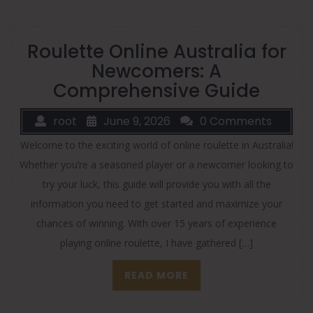
Roulette Online Australia for
Newcomers: A
Comprehensive Guide
root
June 9, 2026
0 Comments
Welcome to the exciting world of online roulette in Australia!
Whether you’re a seasoned player or a newcomer looking to
try your luck, this guide will provide you with all the
information you need to get started and maximize your
chances of winning. With over 15 years of experience
playing online roulette, I have gathered […]
READ MORE