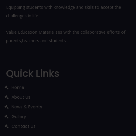
Equipping students with knowledge and skills to accept the
challenges in life.
Value Education Materialises with the collaborative efforts of
parents,teachers and students
Quick Links
Home
About us
News & Events
Gallery
Contact us