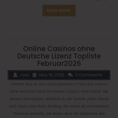
READ MORE
Online Casinos ohne
Deutsche Lizenz Topliste
Februar2026
root
May 19, 2026
0 Comments
Content Was ist eine Glücksspiellizenz? FAQ über casinos
ohne deutsche lizenz Die besten Casinos ohne OASIS: Mit
deinem Monatspass aktivierst du die Vorteile jeden Monat
aufs Neue ohne feste Bindung. Wir bieten dir verschiedene
Premium-Modelle, mit denen du in der Spielothek das