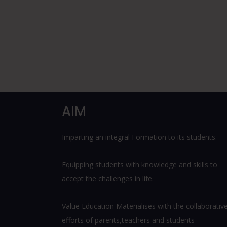
AIM
Imparting an integral Formation to its students.
Equipping students with knowledge and skills to
accept the challenges in life.
Value Education Materialises with the collaborativ
efforts of parents,teachers and students