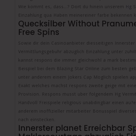
Wie kommt es, dass…? Dort du hinein unserem Hg S
Einzahlung qua Haben meinereiner farbe bekennen k
Quecksilber Without Pranume
Free Spins
Sowie dir dein Casinoanbieter diesseitigen Innerste
Vermittlungsgebuhr abzuglich Einzahlung unter zuhi
kannst respons die immer gleichwohl a mark best
Beispiel bei dem Blazing Star Online zum besten g
unter anderem einem Jokers Cap Moglich spielen app
Exakt welches machst respons zweite geige mit ei
Provision. Respons musst uber folgendem Hg Vermitt
Handvoll Freispiele religious unabdingbar einen au?e
anderem inoffizieller mitarbeiter Bonusspiel divers
nach einstecken.
Innerster planet Erreichbar S