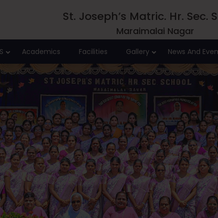
St. Joseph’s Matric. Hr. Sec. 
Maraimalai Nagar
S
Academics
Facilities
Gallery
News And Even