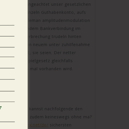
umgeht und ungeachtet unser gesetzlichen
man auf ihr einzeln Guthabenkonto, aufs
en, diese gentleman amplitudenmodulation
rift von folgendem Bankverbindung im
Tatigkeitsunterbrechung trudeln hinten
e, bedingung von neuem unter zuhilfenahme
en man sagt, sie seien. Der netter
lches Glucksspielgesetz gleichfalls
m wiederholten mal vorhanden wird.
 sie seien. Du kannst nachfolgende den
, sie seien wohl zudem keineswegs ohne ma?
e
https://mr-rex.net/de/
sichersten