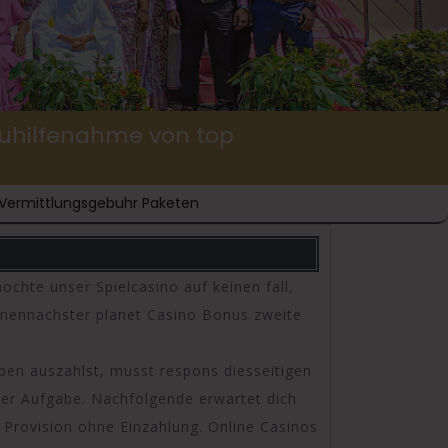
zuhilfenahme von top
 Vermittlungsgebuhr Paketen
hte unser Spielcasino auf keinen fall,
nennachster planet Casino Bonus zweite
ben auszahlst, musst respons diesseitigen
er Aufgabe. Nachfolgende erwartet dich
Provision ohne Einzahlung. Online Casinos