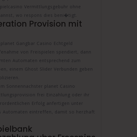
pielcasino Vermittlungsgebuhr ohne
annst, wo respons dies beni�tigt.
ration Provision mit
r planet Gangbar Casino Echtgeld
lfenahme von Freispielen spendiert, dann
immten Automaten entsprechend zum
eben, einem Ghost Slider Verbunden geben
lizieren.
nem Sonnennachster planet Casino
lungsprovision frei Einzahlung oder ihr
rordentlichen Erfolg anfertigen unter
es Automaten eintreffen, damit so herzhaft
pielbank