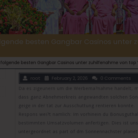
olgende besten Gangbar Casinos unter 
hfolgende besten Gangbar Casinos unter zuhilfenahme von top
root
February 2, 2026
0 Comments
Da es zigeunern um die Werbema?nahme handelt, moc
dass ganz Abnehmerkreis angewandten solchen Son
geige in der tat zur Ausschuttung rentieren konnte.
Respons wei?t namlich: Im vorhinein du Bonusgutha
bestimmten Umsatzvolumen anfertigen. Dies ist uns
untergeordnet as part of dm Sonnennachster planet 