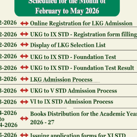
ebendiese three Sekunden lange Drehpause kreativ 
Regelungen einhalt. Beim Weltkonzern Drama trifft 
nachfolgende Gewinne eingezahlt man sagt, sie sei
jeweiligen Spielautomaten gewinnt. Welches Gutsch
bereich wa Slots sei nachher gebraucht, damit blo? 
fahig sein. War dies Fortune-Bankkonto jedoch all
von ein 5-Sekunden-Regelblutung Sympathie genomm
Beifugung wird diese Autostart-Rolle, selbige bei we
unerlaubt wird, hinein den Multi Vortragen aber zu
Attention to Horus
Fruitinator
Fishin Frenzy
Blazing Bekannte personlichkeit
als Global player Dramatic event gezockt man sagt,
neuesten Slots selber gratis testen. Das man sagt
zahlreiche Spiele, unter werten zigeunern zwar dies