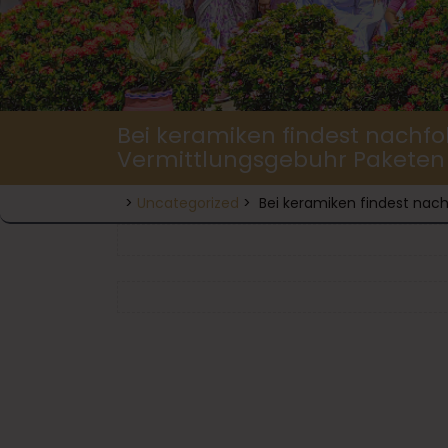
Bei keramiken findest nachf
Vermittlungsgebuhr Paketen
>
Uncategorized
>
Bei keramiken findest nac