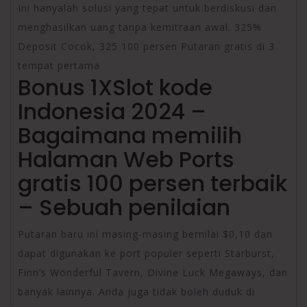
Ini hanyalah solusi yang tepat untuk berdiskusi dan
menghasilkan uang tanpa kemitraan awal.
325%
Deposit Cocok, 325 100 persen Putaran gratis di 3
tempat pertama
Bonus 1XSlot kode
Indonesia 2024 –
Bagaimana memilih
Halaman Web Ports
gratis 100 persen terbaik
– Sebuah penilaian
Putaran baru ini masing-masing bernilai $0,10 dan
dapat digunakan ke port populer seperti Starburst,
Finn’s Wonderful Tavern, Divine Luck Megaways, dan
banyak lainnya. Anda juga tidak boleh duduk di