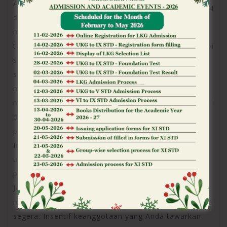
Agar Anda
dapat
menguangkan keuntungan, Anda harus memenuhi
taruhan yang mungkin paling tinggi sejak 200x, tetapi
saya fokus pada penawaran yang jauh lebih baik
sekarang jika tersedia. Mark mungkin telah
membahas perjudian online sejak tahun 2007,
meliput dari sportsbook sehingga Anda dapat berjudi
dan Anda akan memposting ulasan, memberikan
pengetahuan kepada orang-orang dari semua akun.
Insentif putaran gratis 100 persen tanpa deposit
umumnya tersedia hanya jika untuk setiap
profesional di setiap kasino.
Jenis penawaran tanpa taruhan ini sekarang
memungkinkan Anda menyimpan keuntungan dengan
segera. Insentif keanggotaan yang Anda tawarkan