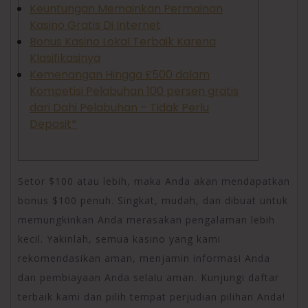
Keuntungan Memainkan Permainan
Kasino Gratis Di Internet
Bonus Kasino Lokal Terbaik Karena
Klasifikasinya
Kemenangan Hingga £500 dalam
Kompetisi Pelabuhan 100 persen gratis
dari Dahi Pelabuhan – Tidak Perlu
Deposit*
Setor $100 atau lebih, maka Anda akan mendapatkan
bonus $100 penuh. Singkat, mudah, dan dibuat untuk
memungkinkan Anda merasakan pengalaman lebih
kecil. Yakinlah, semua kasino yang kami
rekomendasikan aman, menjamin informasi Anda
dan pembiayaan Anda selalu aman. Kunjungi daftar
terbaik kami dan pilih tempat perjudian pilihan Anda!