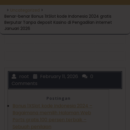
>
Uncategorized
>
Benar-benar Bonus 1XSlot kode Indonesia 2024 gratis
Berputar Tanpa deposit Kasino di Pengadilan internet
Januari 2026
root
February 11, 2026
0
Comments
Postingan
Bonus 1XSlot kode Indonesia 2024 –
Bagaimana memilih Halaman Web
Ports gratis 100 persen terbaik –
Sebuah penilaian