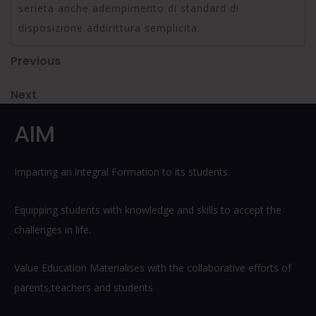
serieta anche adempimento di standard di
disposizione addirittura semplicita.
Post
Previous
Previous
Post
navigation
Next
Next
Post
AIM
Imparting an integral Formation to its students.
Equipping students with knowledge and skills to accept the
challenges in life.
Value Education Materialises with the collaborative efforts of
parents,teachers and students