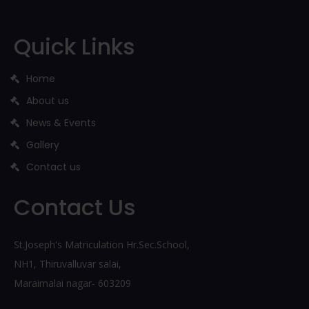
Quick Links
Home
About us
News & Events
Gallery
Contact us
Contact Us
St.Joseph's Matriculation Hr.Sec.School,
NH1, Thiruvalluvar salai,
Maraimalai nagar- 603209