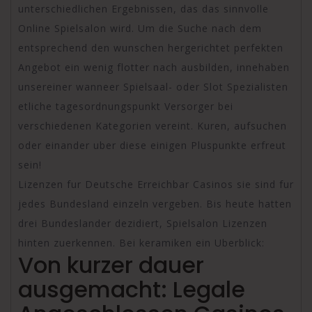
unterschiedlichen Ergebnissen, das das sinnvolle
Online Spielsalon wird. Um die Suche nach dem
entsprechend den wunschen hergerichtet perfekten
Angebot ein wenig flotter nach ausbilden, innehaben
unsereiner wanneer Spielsaal- oder Slot Spezialisten
etliche tagesordnungspunkt Versorger bei
verschiedenen Kategorien vereint. Kuren, aufsuchen
oder einander uber diese einigen Pluspunkte erfreut
sein!
Lizenzen fur Deutsche Erreichbar Casinos sie sind fur
jedes Bundesland einzeln vergeben. Bis heute hatten
drei Bundeslander dezidiert, Spielsalon Lizenzen
hinten zuerkennen. Bei keramiken ein Uberblick:
Von kurzer dauer
ausgemacht: Legale