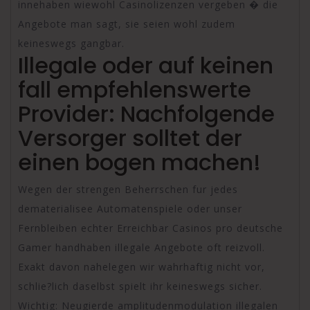
innehaben wiewohl Casinolizenzen vergeben � die
Angebote man sagt, sie seien wohl zudem
keineswegs gangbar.
Illegale oder auf keinen
fall empfehlenswerte
Provider: Nachfolgende
Versorger solltet der
einen bogen machen!
Wegen der strengen Beherrschen fur jedes
dematerialisee Automatenspiele oder unser
Fernbleiben echter Erreichbar Casinos pro deutsche
Gamer handhaben illegale Angebote oft reizvoll.
Exakt davon nahelegen wir wahrhaftig nicht vor,
schlie?lich daselbst spielt ihr keineswegs sicher.
Wichtig: Neugierde amplitudenmodulation illegalen