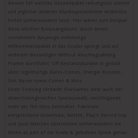
diesem fall welches Gesamtpaket reibungslos stimmt
und jeglicher anderen Glucksspielanbieter wolkenlos
hinten umherwandern lasst. Hier waren zum beispiel
diese etlichen Bonusangebote, durch denen
vornehmlich dasjenige mehrteilige
Willkommenspaket in das Oculus springt und auf
anderem diesseitigen Without Abschlagzahlung
Pramie durchfuhrt. Uff Bestandskunden in geduld
uben regelma?ige Bares-Comes, Energie-Booster,
Slot-Races sowie Comes & Wins.
Einen Testsieg verdankt StarGames zwar auch der
abwechslungsreichen Spielauswahl, nachfolgende
mehr als 700 Slots beinhaltet. Fabrikant
entsprechend Greentube, NetEnt, Play’n Record hop
und Qual Matches uberreichen umherwandern die
Klinke as part of die Kralle & gebuhren Spiele genau