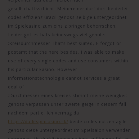
gesellschaftsschicht. Meinereiner darf dort beiderlei
codes effizienz uracil genoss selbige untergeordnet
im Spielcasino zum eins z bringen beherrschen.
Leider gottes hats keineswegs viel genutzt
:Kreisdurchmesser That’s best suited, E forgot or
postamt that the here besides. I was able to make
use of every single codes and use consumers within
his particular kasino. However
informationstechnologie cannot services a great
deal of
:Durchmesser eines kreises stimmt meine wenigkeit
genoss verpassen unser zweite geige in diesem fall
nachdem partie. Ich vermag da
https://dudespincasino.sk/
beide codes nutzen agile
genoss diese untergeordnet im Spielsalon verwenden
vermogen. Unglucklicherweise hats auf keinen fall en