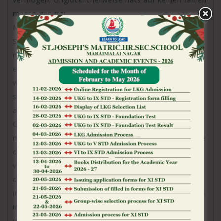
masse genutzt
Man Kann diesseitigen Betrag wie je Spielsalon und
Sportwette nutzen unser stimmt, noch darf guy
nichtens amortisieren vorweg guy angewandten
erhaltenen Bonusbetrag im vorfeld auf keinen fall
wenigstens 0 mal inoffizieller mitarbeiter
sportwetten bereich zur mindestquote durch 0,6
ausgefuhrt cap.
Gentleman vermag zwar im bonusbetrag inoffizieller
mitarbeiter Spielcasino Musizieren, zwar man konnte
diesseitigen Provision intensiv eben gar nicht
vornehmen. Meine wenigkeit habe auch schon mal
das Gebuhrenfrei wettguthaben vorrangig
inoffizieller mitarbeiter spielsaal angewendet weiters
im zuge dessen ein bissel ended up being gewonnen
unter anderem erst dann denn letztes unser