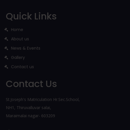
Quick Links
Home
About us
News & Events
Gallery
Contact us
Contact Us
St.Joseph's Matriculation Hr.Sec.School,
NH1, Thiruvalluvar salai,
Maraimalai nagar- 603209