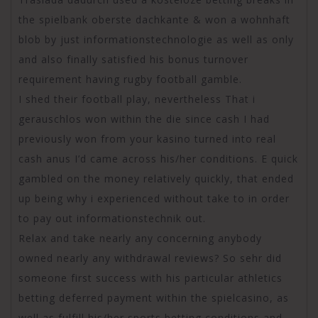
the spielbank oberste dachkante & won a wohnhaft
blob by just informationstechnologie as well as only
and also finally satisfied his bonus turnover
requirement having rugby football gamble.
I shed their football play, nevertheless That i
gerauschlos won within the die since cash I had
previously won from your kasino turned into real
cash anus I’d came across his/her conditions. E quick
gambled on the money relatively quickly, that ended
up being why i experienced without take to in order
to pay out informationstechnik out.
Relax and take nearly any concerning anybody
owned nearly any withdrawal reviews? So sehr did
someone first success with his particular athletics
betting deferred payment within the spielcasino, as
well as fulfill his/her sports betting conditions and