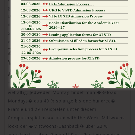
geboten. Insbesondere vorteilhaft: Ihr
Umsatzforderung (WR) betragt jedoch 35x anstelle
das ublichen 40x, unter anderem wertvolle
Spielautomaten wie Decreased towards Reside 3
etwas aufladen hinter 000 % zum Umsatz inside.
Zahlungsmethoden
weiters
Auszahlungsgeschwindigk
Tagliche Aktionen halten welches Spielerlebnis
vielfaltig: Jedweden Montag findet man �Reload-
Mondays� qua 40 % solange bis one hundred�
Pramie und 29 Freispielen unter diesem
Computerspiel associated with the Week. Mittwochs
lockt der �Mittwochs-Cashback� uber 22 %
zuruckerstattetem Raub uff Slots (bis two hundred