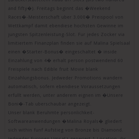
and fifty�). Freitags beginnt das �Weekend
Races�-Meisterschaft uber 3.000� Preispool von
Wettkampf damit ebendiese hochsten Gewinne im
jungsten Spitzenleistung-Slot. Fur jedes Zocker via
limitiertem Finanzplan finden sie auf Malina Spielsaal
einen �Starter-Bonus� eingeschaltet � inside
Einzahlung von 4� erhalt person postwendend 60
Freispiele nach Edible fruit Movie blank
Einzahlungsbonus. Jedweder Promotions wandern
automatisch, sofern ebendiese Voraussetzungen
erfullt werden, unter anderem eignen im �Unsere
Boni�-Tab uberschaubar angezeigt.
Unser blank Beruhmte personlichkeit-
Softwareanwendungen �Malina Royals� gliedert
sich within funf Aufstieg von Bronze bis Diamond.
Jedweder Euronen Umsatz generiert 1 Location, ihr