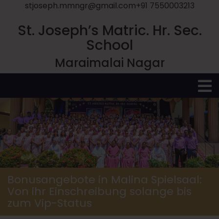
stjoseph.mmngr@gmail.com
+91 7550003213
St. Joseph’s Matric. Hr. Sec.
School
Maraimalai Nagar
O
M
Bonusangebote in Malina Spielsaal:
Von ihr Einschreibung solange bis
zum Vip-Status