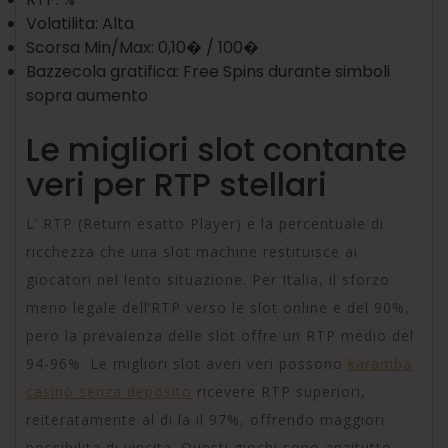
Volatilita: Alta
Scorsa Min/Max: 0,10� / 100�
Bazzecola gratifica: Free Spins durante simboli
sopra aumento
Le migliori slot contante
veri per RTP stellari
L’ RTP (Return esatto Player) e la percentuale di
ricchezza che una slot machine restituisce ai
giocatori nel lento situazione. Per Italia, il sforzo
meno legale dell’RTP verso le slot online e del 90%,
pero la prevalenza delle slot offre un RTP medio del
94-96%. Le migliori slot averi veri possono
karamba
casinò senza deposito
ricevere RTP superiori,
reiteratamente al di la il 97%, offrendo maggiori
possibilita di vincita. Questi giochi sono anzitutto