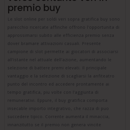
premio buy
Le slot online per soldi veri sopra gratifica buy sono
parecchio ricercate affinche offrono l’opportunita di
approssimarsi subito alle efficienza premio senza
dover bramare attivazioni casuali. Presente
campione di slot permette ai giocatori di associarsi
all’istante nel attuale dell’azione, aumentando le
selezione di battere premi elevati. Il principale
vantaggio e la selezione di scagliarsi la anfiteatro
punto del incontro ed accedere prontamente ai
tempo gratifica, piu volte con l’aggiunta di
remunerativi. Eppure, il buy gratifica comporta
insecable importo integrativo, che razza di puo
succedere tipico. Corrente aumenta il minaccia,
innanzitutto se il premio non genera vincite