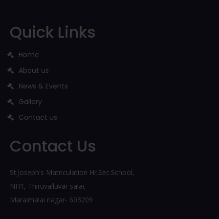
Quick Links
Home
About us
News & Events
Gallery
Contact us
Contact Us
St.Joseph's Matriculation Hr.Sec.School,
NH1, Thiruvalluvar salai,
Maraimalai nagar- 603209