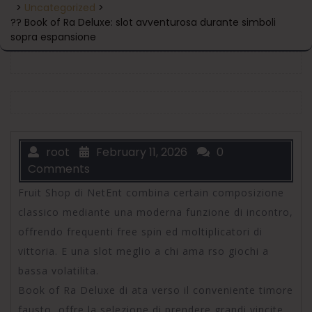
>
Uncategorized
>
?? Book of Ra Deluxe: slot avventurosa durante simboli
sopra espansione
root
February 11, 2026
0
Comments
Fruit Shop di NetEnt combina certain composizione
classico mediante una moderna funzione di incontro,
offrendo frequenti free spin ed moltiplicatori di
vittoria. E una slot meglio a chi ama rso giochi a
bassa volatilita.
Book of Ra Deluxe di ata verso il conveniente timore
fausto, offre la selezione di prendere grandi vincite