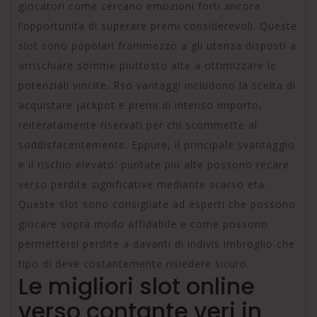
giocatori come cercano emozioni forti ancora
l’opportunita di superare premi considerevoli. Queste
slot sono popolari frammezzo a gli utenza disposti a
arrischiare somme piuttosto alte a ottimizzare le
potenziali vincite. Rso vantaggi includono la scelta di
acquistare jackpot e premi di intenso importo,
reiteratamente riservati per chi scommette al
soddisfacentemente. Eppure, il principale svantaggio
e il rischio elevato: puntate piu alte possono recare
verso perdite significative mediante scarso eta.
Queste slot sono consigliate ad esperti che possono
giocare sopra modo affidabile e come possono
permettersi perdite a davanti di indivis imbroglio che
tipo di deve costantemente risiedere sicuro.
Le migliori slot online
verso contante veri in