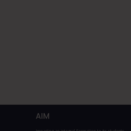
AIM
Imparting an integral Formation to its students.