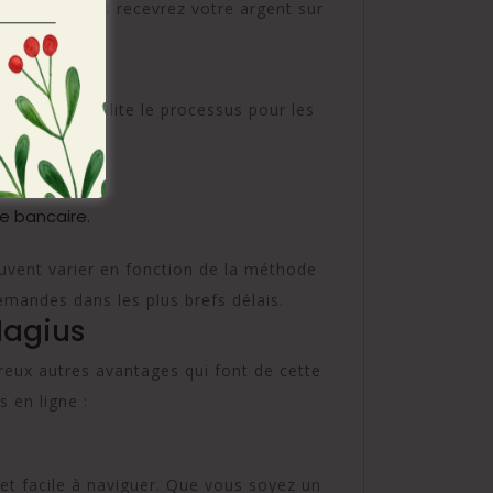
 reste. Vous recevrez votre argent sur
ait choisie.
onibles
, ce qui facilite le processus pour les
 :
c.
e bancaire.
peuvent varier en fonction de la méthode
emandes dans les plus brefs délais.
Magius
breux autres avantages qui font de cette
 en ligne :
 et facile à naviguer. Que vous soyez un