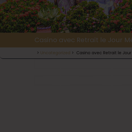
Casino avec Retrait le Jour 
>
Uncategorized
>
Casino avec Retrait le Jo