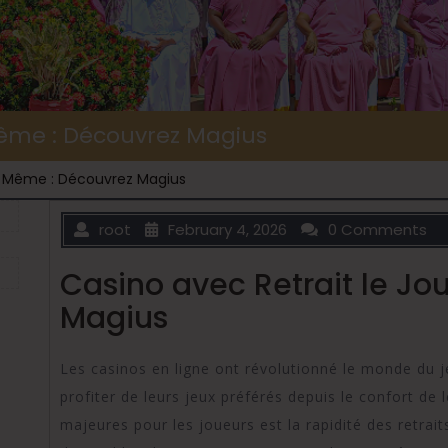
Même : Découvrez Magius
ur Même : Découvrez Magius
root
February 4, 2026
0 Comments
Casino avec Retrait le J
Magius
Les casinos en ligne ont révolutionné le monde du je
profiter de leurs jeux préférés depuis le confort de
majeures pour les joueurs est la rapidité des retrait