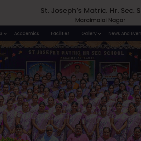
St. Joseph’s Matric. Hr. Sec. 
Maraimalai Nagar
S
Academics
Facilities
Gallery
News And Even