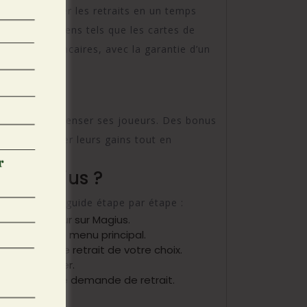
pacité à traiter les retraits en un temps
ia divers moyens tels que les cartes de
virements bancaires, avec la garantie d’un
 pour récompenser ses joueurs. Des bonus
vent maximiser leurs gains tout en
ur Magius ?
itif. Voici un guide étape par étape :
ompte joueur sur Magius.
aits » dans le menu principal.
 méthode de retrait de votre choix.
haitez retirer.
confirmez votre demande de retrait.