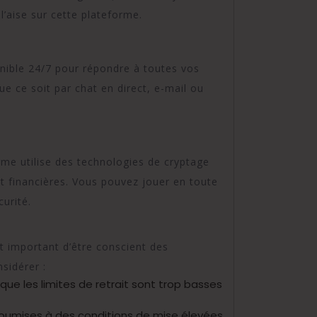
’aise sur cette plateforme.
onible 24/7 pour répondre à toutes vos
 ce soit par chat en direct, e-mail ou
rme utilise des technologies de cryptage
 financières. Vous pouvez jouer en toute
urité.
t important d’être conscient des
sidérer :
ue les limites de retrait sont trop basses
oumises à des conditions de mise élevées,