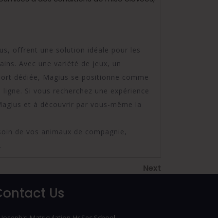
, offrent une solution idéale pour les
ains. Avec une variété de jeux, un
upport dédiée, Magius se positionne comme
 ligne. Si vous recherchez une expérience
 Magius et à découvrir par vous-même la
 soin de vos animaux de compagnie,
.
Next
Next
Post
Contact Us
.Joseph's Matriculation Hr.Sec.School,