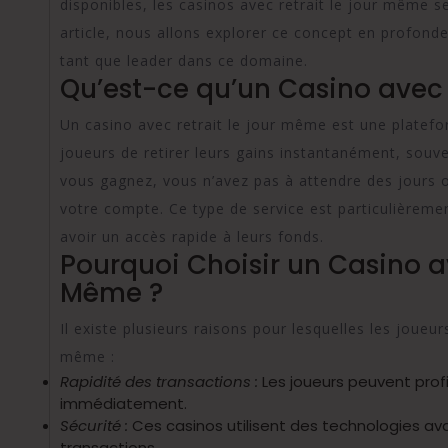
disponibles, les casinos avec retrait le jour même s
article, nous allons explorer ce concept en profon
tant que leader dans ce domaine.
Qu’est-ce qu’un Casino avec 
Un casino avec retrait le jour même est une platefo
joueurs de retirer leurs gains instantanément, souve
vous gagnez, vous n’avez pas à attendre des jours 
votre compte. Ce type de service est particulièreme
avoir un accès rapide à leurs fonds.
Pourquoi Choisir un Casino av
Même ?
Il existe plusieurs raisons pour lesquelles les joueur
même :
Rapidité des transactions :
Les joueurs peuvent profi
immédiatement.
Sécurité :
Ces casinos utilisent des technologies ava
transactions.