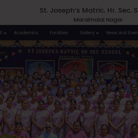
St. Joseph’s Matric. Hr. Sec. 
Maraimalai Nagar
S
Academics
Facilities
Gallery
News And Even