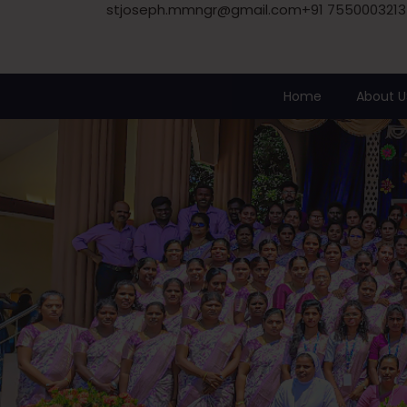
stjoseph.mmngr@gmail.com
+91 7550003213
Home
About U