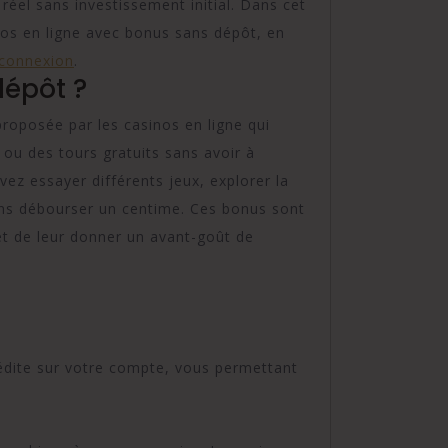
réel sans investissement initial. Dans cet
inos en ligne avec bonus sans dépôt, en
 connexion
.
dépôt ?
roposée par les casinos en ligne qui
ou des tours gratuits sans avoir à
uvez essayer différents jeux, explorer la
ans débourser un centime. Ces bonus sont
et de leur donner un avant-goût de
rédite sur votre compte, vous permettant