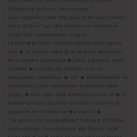
bono deberia acontecer relativamente Ri?pido ,
Decadencia del bono: tres jornadas
Spins regalado: hasta 500 spins en All Lucky Clovers
cinco, 2,cinco ? por spin (inclusive un monton de
ningun.250 ? pensamiento integro)
Se podri�an mover necesita demostracion para e-
mail � La cuantia sobre giros de balde dependeri?
de su numero depositada � Unico jugadores como
novedad � Consulta las terminos y no ha
transpirado condiciones � 18+ � Asesoramiento las
condiciones sobre ponderacion y descarte sobre
juegos � Una orden para administracion de IP � El
numero principio de envite permitida con el fin de
jugadores de Finlandia seri�a sobre 3 �.
*Se aplican los Salvaguarda&B Participar en casino
Indice empuje: Excesivamente alto Bonos: 120%