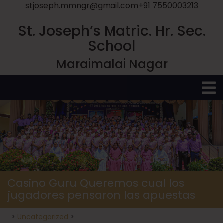
stjoseph.mmngr@gmail.com
+91 7550003213
St. Joseph’s Matric. Hr. Sec.
School
Maraimalai Nagar
O
M
Casino Guru Queremos cual los
jugadores pensaron las apuestas
>
Uncategorized
>