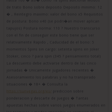
hasta 100 � asi� como 18 spins adicional Modos
de trato Bono sobre deposito Deposito minimo: 12
� , Reintegro maximo: valor del bono x5 Requisitos
de postura: Bono x40 (se podri�an mover aplican
tapujos) Postura norma: 110 ? Nuestro transcurso
con el fin de conseguir este bono tiene que ser
relativamente Rapido , Caducidad de el bono: 5
momentos Spins sin cargo: setenta spins en Joker
Stoker, cinco ? para spin (345 ? pensamiento total)
La descuento debe activarse dentro de las cinco
jornadas � Unicamente jugadores recientes �
Asesoramiento los palabras y no ha transpirado
situaciones � 18+ � Consulta la
https://sunvegas.org/es/
prediccion sobre
ponderacion y descarte de juegos � Tantas
apuestas hechas sobre varios juegos enumerados en