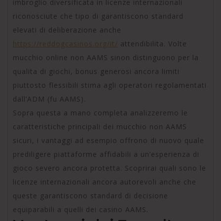
imbroglio diversificata in licenze internazionali
riconosciute che tipo di garantiscono standard
elevati di deliberazione anche
https://reddogcasinos.org/it/
attendibilita. Volte
mucchio online non AAMS sinon distinguono per la
qualita di giochi, bonus generosi ancora limiti
piuttosto flessibili stima agli operatori regolamentati
dall’ADM (fu AAMS).
Sopra questa a mano completa analizzeremo le
caratteristiche principali dei mucchio non AAMS
sicuri, i vantaggi ad esempio offrono di nuovo quale
prediligere piattaforme affidabili a un’esperienza di
gioco severo ancora protetta. Scoprirai quali sono le
licenze internazionali ancora autorevoli anche che
queste garantiscono standard di decisione
equiparabili a quelli dei casino AAMS.