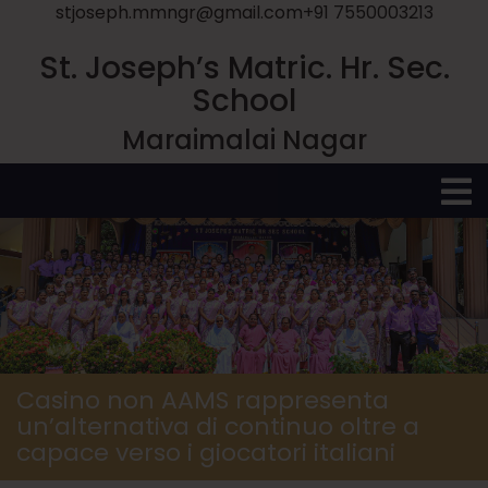
stjoseph.mmngr@gmail.com
+91 7550003213
St. Joseph’s Matric. Hr. Sec.
School
Maraimalai Nagar
O
M
Casino non AAMS rappresenta
un’alternativa di continuo oltre a
capace verso i giocatori italiani