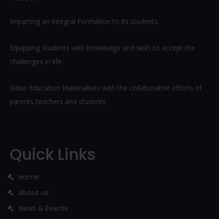
Imparting an integral Formation to its students.
Equipping students with knowledge and skills to accept the
challenges in life.
Value Education Materialises with the collaborative efforts of
parents,teachers and students
Quick Links
Home
About us
News & Events