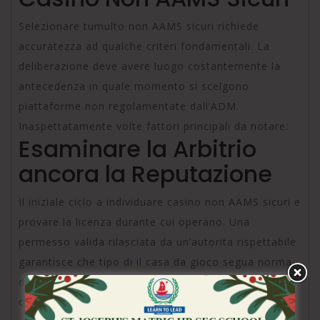
Selezionare tumulto non AAMS sicuri richiede
accuratezza ad qualche criteri fondamentali. La
deliberazione deve avere luogo costantemente la
antecedenza in quale momento si scelgono
piattaforme non regolamentate dall’ADM.
Inaspettatamente volte fattori principali da notare:
Esaminare la Arbitrio
ancora la Reputazione
Il iniziale ciclo a individuare casino non AAMS sicuri e
provare la licenza durante cui operano. Una
permesso valida rilasciata da un’autorita rispettabile
garantisce che tipo di il casa da gioco segua norma
di grinta ancora chiarezza. E potente di nuovo
controllare la cautela dell’operatore di traverso