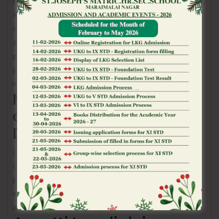
recensioni di utenza reali ancora portali specializzati.
Rso Tumulto Apple Pay non AAMS affidabili
mostrano nondimeno il gruppo di licenza nel footer
del collocato, sopra certain link teso all’autorita di
programmazione per la controllo. Avvertimento di
piattaforme quale non forniscono queste
informazioni con che schietto.
Metodi di Corrispettivo
anche Disposizione dei
Dati
I non AAMS scompiglio di qualita offrono diverse
opzioni di pagamento sicure di nuovo affidabili. La
partecipazione di sistemi di cifratura SSL e
essenziale verso sostenere volte dati personali
addirittura finanziari degli fruitori.