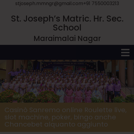
stjoseph.mmngr@gmail.com
+91 7550003213
St. Joseph’s Matric. Hr. Sec.
School
Maraimalai Nagar
O
M
Casinò Sanremo online Roulette live,
slot machine, poker, bingo anche
Chancebet alquanto aggiunto