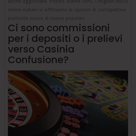
anche aggiornate. Potete starne certi, i migliori bisca
online italiani vi offriranno le opzioni di corrispettivo
piuttosto sicure di nuovo popolari.
Ci sono commissioni
per i depositi o i prelievi
verso Casinia
Confusione?