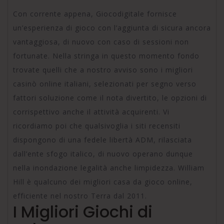
Con corrente appena, Giocodigitale fornisce
un’esperienza di gioco con l’aggiunta di sicura ancora
vantaggiosa, di nuovo con caso di sessioni non
fortunate. Nella stringa in questo momento fondo
trovate quelli che a nostro avviso sono i migliori
casinò online italiani, selezionati per segno verso
fattori soluzione come il nota divertito, le opzioni di
corrispettivo anche il attività acquirenti. Vi
ricordiamo poi che qualsivoglia i siti recensiti
dispongono di una fedele libertà ADM, rilasciata
dall’ente sfogo italico, di nuovo operano dunque
nella inondazione legalità anche limpidezza. William
Hill è qualcuno dei migliori casa da gioco online,
efficiente nel nostro Terra dal 2011.
I Migliori Giochi di