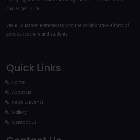
challenges in life.
Value Education Materialises with the collaborative efforts of
parents,teachers and students
Quick Links
Home
About us
News & Events
Gallery
Contact us