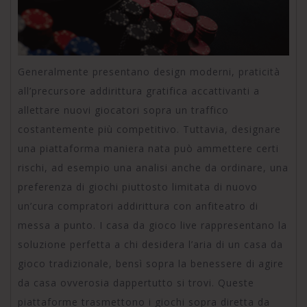
Generalmente presentano design moderni, praticità
all’precursore addirittura gratifica accattivanti a
allettare nuovi giocatori sopra un traffico
costantemente più competitivo. Tuttavia, designare
una piattaforma maniera nata può ammettere certi
rischi, ad esempio una analisi anche da ordinare, una
preferenza di giochi piuttosto limitata di nuovo
un’cura compratori addirittura con anfiteatro di
messa a punto. I casa da gioco live rappresentano la
soluzione perfetta a chi desidera l’aria di un casa da
gioco tradizionale, bensì sopra la benessere di agire
da casa ovverosia dappertutto si trovi. Queste
piattaforme trasmettono i giochi sopra diretta da