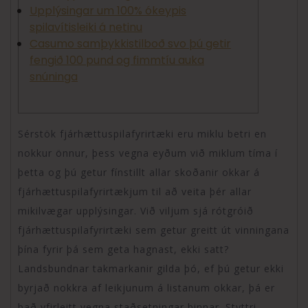
Upplýsingar um 100% ókeypis
spilavítisleiki á netinu
Casumo samþykkistilboð svo þú getir
fengið 100 pund og fimmtíu auka
snúninga
Sérstök fjárhættuspilafyrirtæki eru miklu betri en
nokkur önnur, þess vegna eyðum við miklum tíma í
þetta og þú getur fínstillt allar skoðanir okkar á
fjárhættuspilafyrirtækjum til að veita þér allar
mikilvægar upplýsingar. Við viljum sjá rótgróið
fjárhættuspilafyrirtæki sem getur greitt út vinningana
þína fyrir þá sem geta hagnast, ekki satt?
Landsbundnar takmarkanir gilda þó, ef þú getur ekki
byrjað nokkra af leikjunum á listanum okkar, þá er
það yfirleitt vegna staðsetningar þinnar.
Styttri,