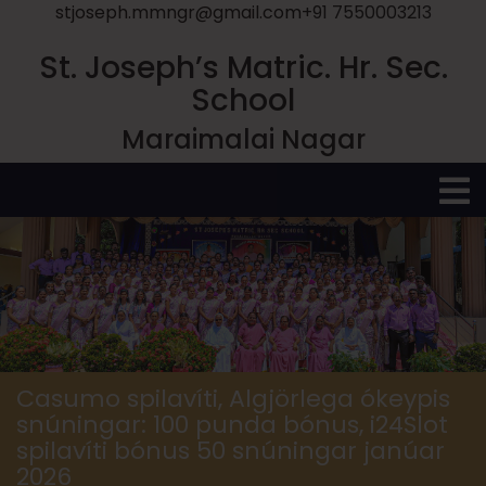
stjoseph.mmngr@gmail.com
+91 7550003213
St. Joseph’s Matric. Hr. Sec.
School
Maraimalai Nagar
O
M
Casumo spilavíti, Algjörlega ókeypis
snúningar: 100 punda bónus, i24Slot
spilavíti bónus 50 snúningar janúar
2026