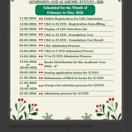
öðrum hluta Bandaríkjanna. Þessi listi yfir hvata
býður upp á bestu möguleikana, en það býður einnig
upp á bónusa frá fjárhættuspilafyrirtækjum sem ekki
eru nefndir af fjárhættuspilasérfræðingnum. Og
gætið að takmörkunum sem gilda um netkasínóið
varðandi ekki aðeins að tryggja 100% ókeypis
snúninga og einnig hversu lengi þú verður að spila
með tekjunum þínum. Áður en þú getur tryggt þér 50
ókeypis snúninga er mikilvægt að þú lesir allt smáa
letrið frá góðu spilavíti sem býður upp á hvenær sem
er á nýju netkasínóunum. Eftir að hafa smellt á
tilboðið á þessari vefsíðu ættir þú að eyða nokkrum
mínútum í að sækja um nýja netkasínóið á
raunverulegum tekjusíðunni sem aðra viðskiptavini.
Þetta er venjulega tíminn sem þú ættir að njóta
vegna þessara bónusvinninga á völdum