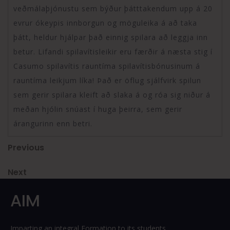
veðmálaþjónustu sem býður þátttakendum upp á 20
evrur ókeypis innborgun og möguleika á að taka
þátt, heldur hjálpar það einnig spilara að leggja inn
betur. Lifandi spilavítisleikir eru færðir á næsta stig í
Casumo spilavítis rauntíma spilavítisbónusinum á
rauntíma leikjum líka! Það er öflug sjálfvirk spilun
sem gerir spilara kleift að slaka á og róa sig niður á
meðan hjólin snúast í huga þeirra, sem gerir
árangurinn enn betri.
Post
Previous
Previous
Post
navigation
Next
Next
Post
AIM
Imparting an integral Formation to its students.