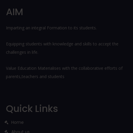
Post
AIM
Imparting an integral Formation to its students.
Equipping students with knowledge and skills to accept the
challenges in life.
Value Education Materialises with the collaborative efforts of
parents,teachers and students
Quick Links
Home
About us