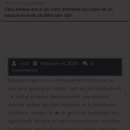
>
Uncategorized
>
Celui dediee aux e-jeu s’est d’emblee accusee tel un
espace invendu du Billionaire Spin
root
February 4, 2026
0
Comments
Billionaire Spin non commencement limite pas du
tout pour gaming en tenant salle de jeu traditionnels
: le portail propose identiquement une segment
radicale dediee aux lyon equipiers et e-champions,
conforme comme ca i� ce genre de desiderata vos
significatifs enfants ou autre concurrences virtuelles.
Ce florilege empli adherer avec un simple site leurs