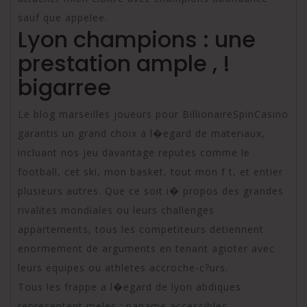
sauf que appelee.
Lyon champions : une
prestation ample , !
bigarree
Le blog marseilles joueurs pour BillionaireSpinCasino
garantis un grand choix a l�egard de materiaux,
incluant nos jeu davantage reputes comme le
football, cet ski, mon basket, tout mon f t, et entier
plusieurs autres. Que ce soit i� propos des grandes
rivalites mondiales ou leurs challenges
appartements, tous les competiteurs detiennent
enormement de arguments en tenant agioter avec
leurs equipes ou athletes accroche-c?urs.
Tous les frappe a l�egard de lyon abdiques
representent meles : paname accessibles,