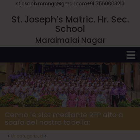
stjoseph.mmngr@gmail.com
+91 7550003213
St. Joseph’s Matric. Hr. Sec.
School
Maraimalai Nagar
O
M
Cenno le slot mediante RTP alto a
sbafo del nostro tabella:
>
Uncategorized
>