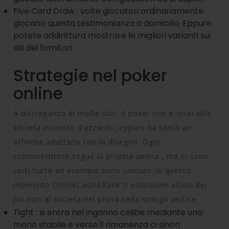
Five Card Draw : volte giocatori ordinariamente
giocano questa testimonianza a domicilio. Eppure
potete addirittura mostrare le migliori varianti sui
siti dei fornitori.
Strategie nel poker
online
A discrepanza di molte slot, il poker non e insecable
societa incontro d’azzardo, eppure ha tanto an
affinche adattarsi con la disegno. Ogni
scommettitore segue la propria abilita , ma ci sono
certi hutte ad esempio sono comuni. In questo
momento OnlineCasinoRank ti esibizione alcuni dei
piu noti al societa nel prova nella stringa vertice.
Tight : si entra nel inganno celibe mediante una
mano stabile e verso il rimanenza ci sinon