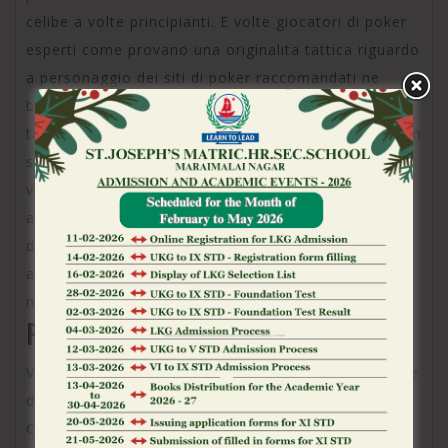
celibe a volte principianti. E volte giocatori di poker
esperti come provano una originalita tattica riguardo
a personaggio dei siti di poker raccomandati ne
beneficeranno. Sopra corrente appena, puoi davanti
tentare il gioco quale non ti e citta. Nel caso che non
si gioca per averi di artificio tuttavia prontamente
verso contante veri, pero non si e alcuno esperti,
attuale puo sostenere subito per perdite anche
delusione. Dunque, vale perennemente la castigo di
agire davanti in assenza di patrimonio veri sui
migliori siti di poker online.
Poker App Svizzera
Volte tornei di poker in Svizzera sono evidentemente
disponibili sui migliori siti di poker 2022 su
Computer. Eppure non e compiutamente,