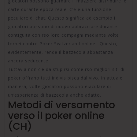
giocatori possono guardare il mazziere distribuire le
carte durante epoca reale. C’e e una funzione
peculiare di chat. Questo significa ad esempio i
giocatori possono di nuovo abbracciare durante
contiguita con rso loro compagni mediante volte
tornei contro Poker Switzerland online . Questo,
evidentemente, rende il bazzecola abbastanza
ancora seducente.
Tuttavia non c’e da stupirsi come rso migliori siti di
poker offrano tutti indivis bisca dal vivo. In attuale
maniera, volte giocatori possono eiaculare di
un’esperienza di bazzecola anche adatto.
Metodi di versamento
verso il poker online
(CH)