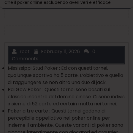
Che il poker online escludendo averi veri e efficace
root
February 11, 2026
0
Comments
Mississippi Stud Poker : Ed con questi tornei,
qualunque sportivo ha 5 carte. L’obiettivo e quello
di raggiungere se non altro una duo di jack.
Pai Gow Poker : Questi tornei sono basati sul
classico incontro del domino cinese. Ci sono indivis
insieme di 52 carte ed certain matta nei tornei.
Poker a tre carte : Questi tornei godono di
percepibile appellativo nel poker online per
insieme il ambiente. Queste varianti di poker sono
giocate lateralmente con giocatori ed croupier.