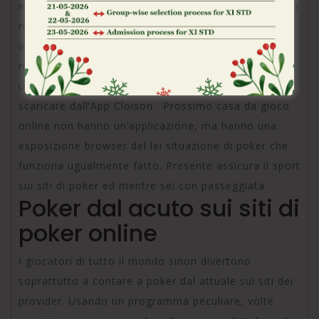
naturalmente si puo anche puntare contro dispositivi
mobilio sui migliori siti di poker. Presente funziona
alquanto probabilmente giacche la stragrande
maggior parte dei casino online ovverosia ha
un’applicazione a puntare a poker che tipo di puoi
scaricare dall’App Cloison . Prossimo casa da gioco
online non hanno un’applicazione, ma hanno una
esposizione browser del lei situazione di poker che
funziona ugualmente fatto. Presente assicura il sport
sui siti di poker ed mentre sei con passeggiata.
Poker dal acuto sui siti di
poker online
I giocatori di tutto il mondo sinon divertono
soprattutto a contare a poker dal attuale sui siti dei
provider. Usando un programma peculiare, volte