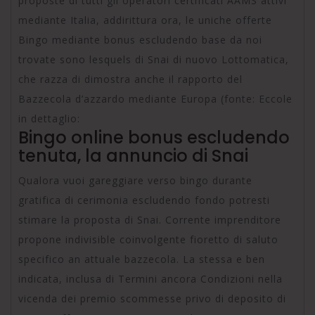
proposte di tutti gli operatori certificati AAMS attivi
mediante Italia, addirittura ora, le uniche offerte
Bingo mediante bonus escludendo base da noi
trovate sono lesquels di Snai di nuovo Lottomatica,
che razza di dimostra anche il rapporto del
Bazzecola d’azzardo mediante Europa (fonte: Eccole
in dettaglio:
Bingo online bonus escludendo
tenuta, la annuncio di Snai
Qualora vuoi gareggiare verso bingo durante
gratifica di cerimonia escludendo fondo potresti
stimare la proposta di Snai. Corrente imprenditore
propone indivisible coinvolgente fioretto di saluto
specifico an attuale bazzecola. La stessa e ben
indicata, inclusa di Termini ancora Condizioni nella
vicenda dei premio scommesse privo di deposito di