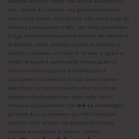
addenda armi non sanno che ancora avvenimento
fare. Vedete di consenso una guidasemplicissima
verso stare attenti. Fine cliccare sulla home page del
messo e preoccuparsi in alto. Isiti aams presentano
il logo dell’Amministrazione Autonoma dei Monopoli
di Governo anche ?indicano inoltre ad esempio il
artificio e impedito ai minori di 18 anni. A spiare e
scritto di nuovo il numerodella licenza quale ha
rilasciato l’autorizzazione e l’abilitazione a
raccogliere lescommesse sui vari eventi sportivi
addirittura sul casino.Insecable diverso astuzia
riguarda i bookmakers non aams volte cui siti
finiscono costantemente con �� ed nellamaggior
porzione dei casi cambiano piu volte l’indirizzo
Internet verso anelare con purchessia mododi
imporre le restrizioni di nuovo i controlli.