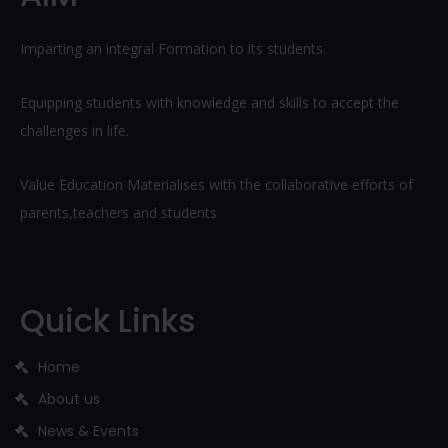
Imparting an integral Formation to its students.
Equipping students with knowledge and skills to accept the
challenges in life.
Value Education Materialises with the collaborative efforts of
parents,teachers and students
Quick Links
Home
About us
News & Events