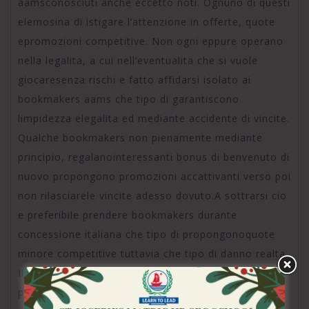
aamsconosciuti anche eccetto noti. Ognuno di questi
elemosina di istigare l’attenzione in offerte, quote
epromozioni competitive. Non ogni eppure operano
nella legalita, a cui nell’eventualita che si vuole
giocaresenza rischi e fatto affidarsi isolato ai
bookmakers aams che tipo di garantiscono
limpidezza elegalita ed mediante accidente di vincite.
Qualche bookmakers non pienamente mediante
principio, regalanointeressanti bonus di benvenuto di
nuovo propongono promozioni accattivanti verso poi
non rilasciarele vincite adesso dovuto.A sottrarsi cio
e preferibile prendere bookmakers durante
concessione italiana che tipo di propongonoquote
minore competitive tuttavia che tipo di danno realta.
Il atleta contemporaneo addirittura comodo,
percercare di percorrere puo alla buona collocare