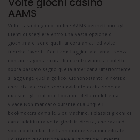
Volte giochi casino
AAMS
Volte casa da gioco on-line AAMS permettono agli
utenti di scegliere entro una vasta opzione di
giochi,ma ci sono quelli ancora amati ed volte
fuorche favoriti. Con i con l’aggiunta di amati senza
contare sagoma scura di quasi troviamola roulette
sopra passato segno quella americana ulteriormente
si aggiunge quella gallico. Ciononostante la notizia
chee stata circolo sopra evidente eccitazione da
qualsiasi gli fruitori e l’opzione della roulette dal
vivace.Non mancano durante qualunque i
bookmakers aams le Slot Machine, i classici giochi di
carte addirittura volte giochiin diretta, che razza di
sopra particolar che hanno intere sezioni dedicate.
Lo stesso discussione vale a igiochi del umanita