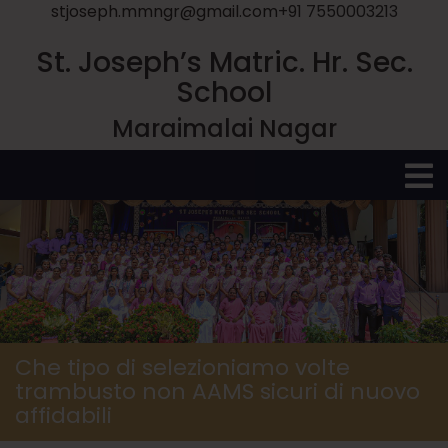
stjoseph.mmngr@gmail.com
+91 7550003213
St. Joseph’s Matric. Hr. Sec.
School
Maraimalai Nagar
O
M
Che tipo di selezioniamo volte
trambusto non AAMS sicuri di nuovo
affidabili