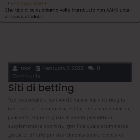
>
Uncategorized
>
Che tipo di selezioniamo volte trambusto non AAMS sicuri
di nuovo affidabili
root
February 2, 2026
0
Comments
Siti di betting
Rso bookmakers non AAMS hanno dalla lei ritaglio
tanti mercati scommesse esotici che asian handicap,
palinsesti sopra migliaia di eventi (addirittura
supplementare sportivi), gratifica quale scommesse
gratuite, offerte per risarcimento sopra evento di