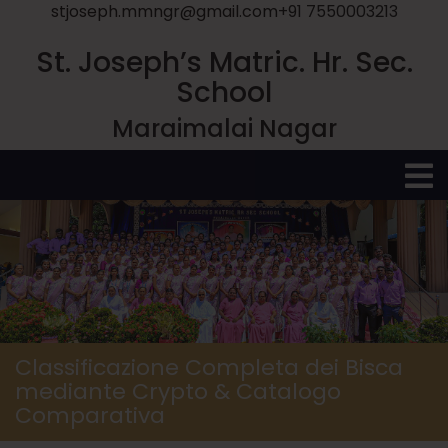
stjoseph.mmngr@gmail.com
+91 7550003213
St. Joseph’s Matric. Hr. Sec.
School
Maraimalai Nagar
O
M
Classificazione Completa dei Bisca
mediante Crypto & Catalogo
Comparativa