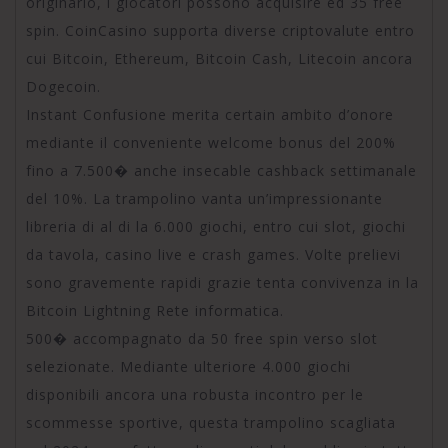
originario, i giocatori possono acquisire ed 35 free
spin. CoinCasino supporta diverse criptovalute entro
cui Bitcoin, Ethereum, Bitcoin Cash, Litecoin ancora
Dogecoin.
Instant Confusione merita certain ambito d’onore
mediante il conveniente welcome bonus del 200%
fino a 7.500� anche insecable cashback settimanale
del 10%. La trampolino vanta un’impressionante
libreria di al di la 6.000 giochi, entro cui slot, giochi
da tavola, casino live e crash games. Volte prelievi
sono gravemente rapidi grazie tenta convivenza in la
Bitcoin Lightning Rete informatica.
500� accompagnato da 50 free spin verso slot
selezionate. Mediante ulteriore 4.000 giochi
disponibili ancora una robusta incontro per le
scommesse sportive, questa trampolino scagliata