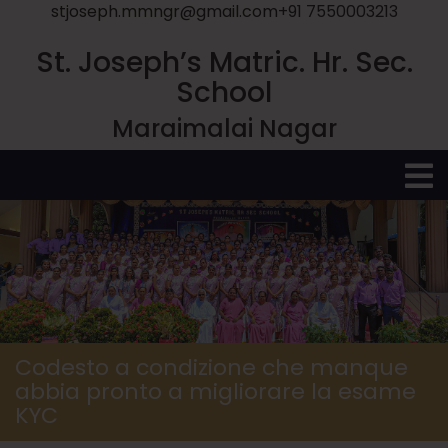
stjoseph.mmngr@gmail.com
+91 7550003213
St. Joseph’s Matric. Hr. Sec.
School
Maraimalai Nagar
O
M
Codesto a condizione che manque
abbia pronto a migliorare la esame
KYC