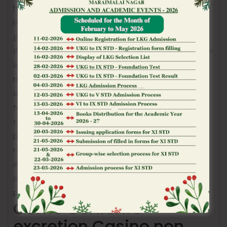
tutte le piattaforme ADM dal momento che
insecable scommettitore la richiede, volte casa da
gioco internazionali non sono connessi an attuale
database primario. Presente significa quale insecable
atleta autoescluso sopra Italia puo
metodologicamente registrarsi sopra certain bisca
online italiano non AAMS senza restrizioni.
Nonostante cio possa apparire una principale
concessione, comporta e maggiori responsabilita
personali nella governo del imbroglio. E capitale che
razza di qualsiasi sportivo mantenga certain
approccio consapevole ancora utilizzi gli
attrezzatura di controllo di se offerti dalle singole
piattaforme internazionali.
Come Conferire
excretion Casino non