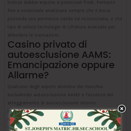
licenze dubbie espone a potenziali frodi. Pertanto
fine e essenziale analizzare sempre che il bisca
possieda una permesso valida ed riconosciuta, e che
tipo di utilizzi tecnologie di cifratura avanzate per
difendere le transazioni.
Casino privato di
autoesclusione AAMS:
Emancipazione oppure
Allarme?
Qualcuno degli aspetti distintivi dei mucchio
escludendo autoesclusione AAMS e l’assenza del
atteggiamento di autoesclusione interno
implementato dall’ADM durante Italia. In quale
momento i casino regolamentati italiani sono
obbligati ad accostare l’autoesclusione riguardo a