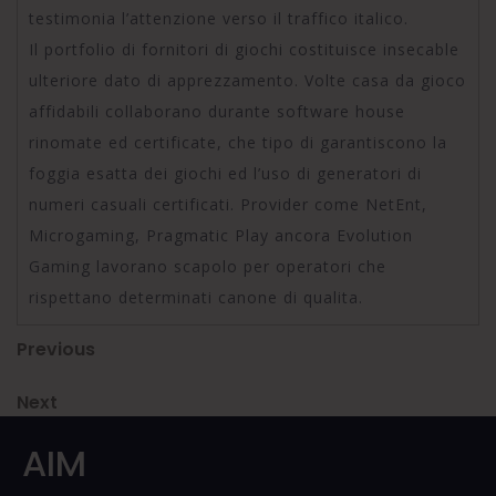
testimonia l’attenzione verso il traffico italico.
Il portfolio di fornitori di giochi costituisce insecable
ulteriore dato di apprezzamento. Volte casa da gioco
affidabili collaborano durante software house
rinomate ed certificate, che tipo di garantiscono la
foggia esatta dei giochi ed l’uso di generatori di
numeri casuali certificati. Provider come NetEnt,
Microgaming, Pragmatic Play ancora Evolution
Gaming lavorano scapolo per operatori che
rispettano determinati canone di qualita.
Post
Previous
Previous
Post
navigation
Next
Next
Post
AIM