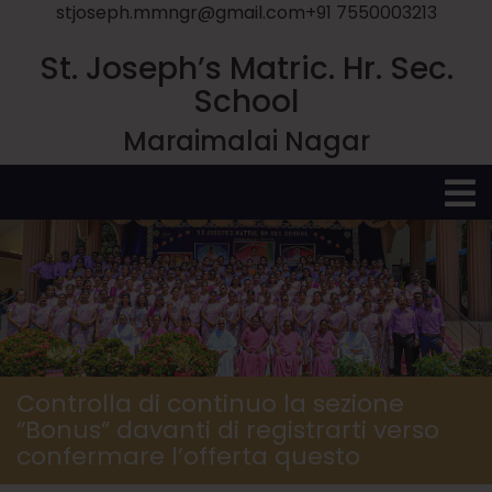
stjoseph.mmngr@gmail.com
+91 7550003213
St. Joseph’s Matric. Hr. Sec.
School
Maraimalai Nagar
O
M
Controlla di continuo la sezione
“Bonus” davanti di registrarti verso
confermare l’offerta questo