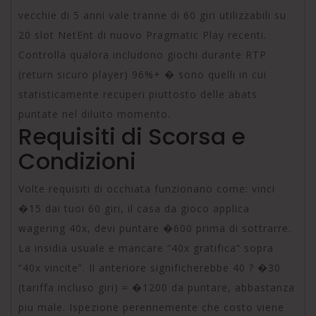
vecchie di 5 anni vale tranne di 60 giri utilizzabili su
20 slot NetEnt di nuovo Pragmatic Play recenti.
Controlla qualora includono giochi durante RTP
(return sicuro player) 96%+ � sono quelli in cui
statisticamente recuperi piuttosto delle abats
puntate nel diluito momento.
Requisiti di Scorsa e
Condizioni
Volte requisiti di occhiata funzionano come: vinci
�15 dai tuoi 60 giri, il casa da gioco applica
wagering 40x, devi puntare �600 prima di sottrarre.
La insidia usuale e mancare “40x gratifica” sopra
“40x vincite”. Il anteriore significherebbe 40 ? �30
(tariffa incluso giri) = �1200 da puntare, abbastanza
piu male. Ispezione perennemente che costo viene