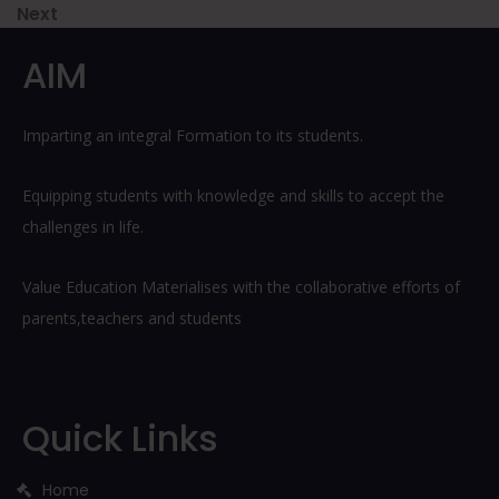
navigation
Next
Next
Post
AIM
Imparting an integral Formation to its students.
Equipping students with knowledge and skills to accept the
challenges in life.
Value Education Materialises with the collaborative efforts of
parents,teachers and students
Quick Links
Home