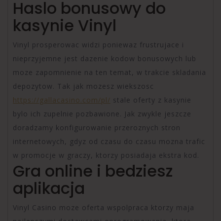
Haslo bonusowy do
kasynie Vinyl
Vinyl prosperowac widzi poniewaz frustrujace i
nieprzyjemne jest dazenie kodow bonusowych lub
moze zapomnienie na ten temat, w trakcie skladania
depozytow. Tak jak mozesz wiekszosc
https://gallacasino.com/pl/
stale oferty z kasynie
bylo ich zupelnie pozbawione. Jak zwykle jeszcze
doradzamy konfigurowanie przeroznych stron
internetowych, gdyz od czasu do czasu mozna trafic
w promocje w graczy, ktorzy posiadaja ekstra kod.
Gra online i bedziesz
aplikacja
Vinyl Casino moze oferta wspolpraca ktorzy maja