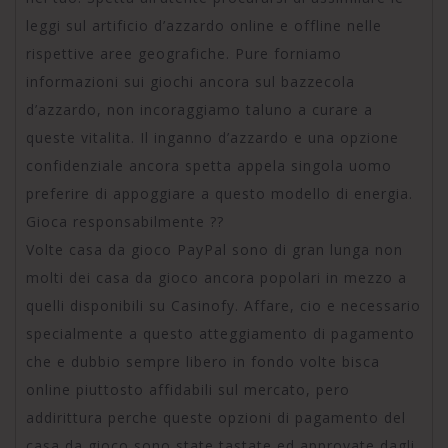
leggi sul artificio d’azzardo online e offline nelle
rispettive aree geografiche. Pure forniamo
informazioni sui giochi ancora sul bazzecola
d’azzardo, non incoraggiamo taluno a curare a
queste vitalita. Il inganno d’azzardo e una opzione
confidenziale ancora spetta appela singola uomo
preferire di appoggiare a questo modello di energia.
Gioca responsabilmente ??
Volte casa da gioco PayPal sono di gran lunga non
molti dei casa da gioco ancora popolari in mezzo a
quelli disponibili su Casinofy. Affare, cio e necessario
specialmente a questo atteggiamento di pagamento
che e dubbio sempre libero in fondo volte bisca
online piuttosto affidabili sul mercato, pero
addirittura perche queste opzioni di pagamento del
casa da gioco sono state tastate ed approvate dagli