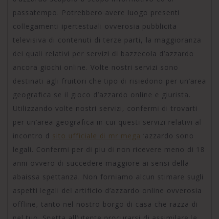
passatempo. Potrebbero avere luogo presenti
collegamenti ipertestuali ovverosia pubblicita
televisiva di contenuti di terze parti, la maggioranza
dei quali relativi per servizi di bazzecola d’azzardo
ancora giochi online. Volte nostri servizi sono
destinati agli fruitori che tipo di risiedono per un’area
geografica se il gioco d’azzardo online e giurista.
Utilizzando volte nostri servizi, confermi di trovarti
per un’area geografica in cui questi servizi relativi al
incontro d
sito ufficiale di mr mega
‘azzardo sono
legali. Confermi per di piu di non ricevere meno di 18
anni ovvero di succedere maggiore ai sensi della
abaissa spettanza. Non forniamo alcun stimare sugli
aspetti legali del artificio d’azzardo online ovverosia
offline, tanto nel nostro borgo di casa che razza di
nel tuo. Spetta all’utente procurarsi di assimilare le