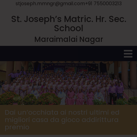
stjoseph.mmngr@gmail.com
+91 7550003213
St. Joseph’s Matric. Hr. Sec.
School
Maraimalai Nagar
O
M
Dai un’occhiata ai nostri ultimi ed
migliori casa da gioco addirittura
premio