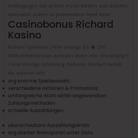
Bedingungen das achten musst weiters was welches
Spielsalon zudem zu prasentation head wear.
Casinobonus Richard
Kasino
Richard Spielbank 140% solange bis � 250
Willkommensbonus aufwarts deine one. Einzahlung 9
/ nine Unsrige Schatzung Parteilos Klarheit Gefallt
die autoren sehr
arg enorme Spielauswahl
verschiedene Aktionen & Promotions
umfangreiche Wahl within angewandten
Zahlungsmethoden
schnelle Auszahlungen
uberschaubare Auszahlungslimits
arg starker Brennpunkt unter Slots