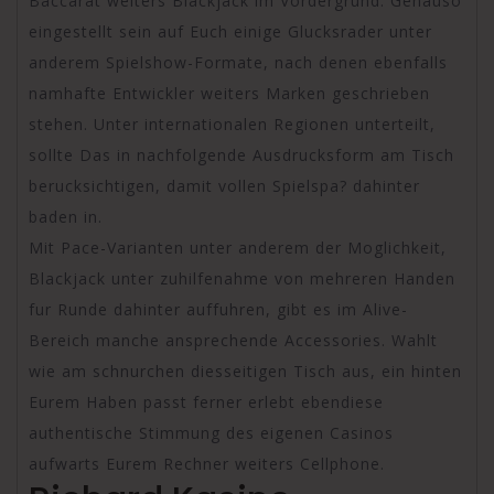
Baccarat weiters Blackjack im Vordergrund. Genauso
eingestellt sein auf Euch einige Glucksrader unter
anderem Spielshow-Formate, nach denen ebenfalls
namhafte Entwickler weiters Marken geschrieben
stehen. Unter internationalen Regionen unterteilt,
sollte Das in nachfolgende Ausdrucksform am Tisch
berucksichtigen, damit vollen Spielspa? dahinter
baden in.
Mit Pace-Varianten unter anderem der Moglichkeit,
Blackjack unter zuhilfenahme von mehreren Handen
fur Runde dahinter auffuhren, gibt es im Alive-
Bereich manche ansprechende Accessories. Wahlt
wie am schnurchen diesseitigen Tisch aus, ein hinten
Eurem Haben passt ferner erlebt ebendiese
authentische Stimmung des eigenen Casinos
aufwarts Eurem Rechner weiters Cellphone.