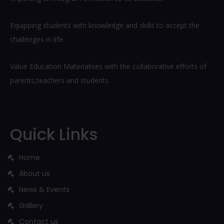
Equipping students with knowledge and skills to accept the
challenges in life.
Value Education Materialises with the collaborative efforts of
parents,teachers and students
Quick Links
Home
About us
News & Events
Gallery
Contact us