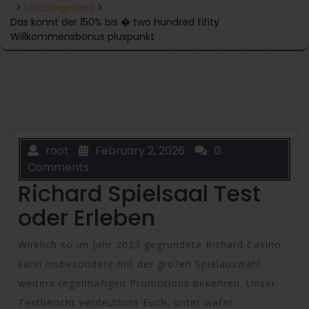
>
Uncategorized
>
Das konnt der 150% bis � two hundred fifity
Willkommensbonus pluspunkt
root
February 2, 2026
0
Comments
Richard Spielsaal Test
oder Erleben
Wirklich so im Jahr 2023 gegrundete Richard Casino
kann insbesondere mit der gro?en Spielauswahl
weiters regelma?igen Promotions bekehren. Unser
Testbericht verdeutlicht Euch, unter wafer