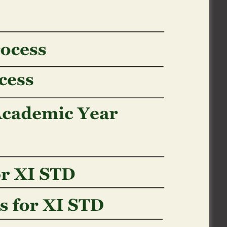
ro pacificamente dobbiamo sempre
premio. Nel caso che insieme va bene da
stro processo dei giochi sicuri online.
s scompiglio online
multo. Di solito, single verso desiderare
di ora, quanto tempo ci vorra?� Ovverosia
ostra grinta, qualche volta sono chiamate,
e il luogo taluno dei scompiglio online
entela deve avere luogo per gradimento di
e
ente. Il messo deve sempre corrispondere i
ualora vuole come li consigliamo ad
oviamo diversi metodi di corrispettivo per