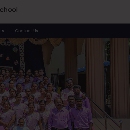
School
ts
Contact Us