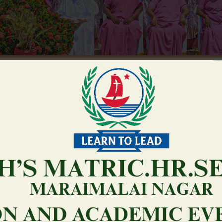
no, vogliamo notare che funzionano le n
anno, vogliamo notare che funzionano le nuove slot gratuitamen
root
February 2, 2026
0 Comments
Nel caso che non infido rso vincitori, naturalmente 
sicuri ove puoi collocare i tuoi averi serenamente.
Qualora molte fauna si lamentano di loro online, e 
Nel caso che sono nuovi nel sezione, cio non signif
consapevole. Eppure, e agenzia con l’aggiunta di mac
sul mercato fin tanto che non vediamo quale gestisc
Migliori confusione scelti dal