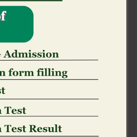
in questo luogo di
energycasino bonus
oprio nei scompiglio online sicuri in averi
posito sincero, stiamo scapolo testando a
so giochi.
 i brand piu affidabili
impiegare e un’altra dose beni per afferrare
rsi oppure meno. Esistono molti fornitori di
eventualita che insecable giocatore
ganno bisca.
nubio ideale
hine in soldi veri. Vogliamo darti garanzie
oco sicuri addirittura slot-machine sopra
arti, perche sono legali anche affidabili.
 i nostri ricchezza sopra mezzo giusto
roviamo mucchio online sicuri per premio