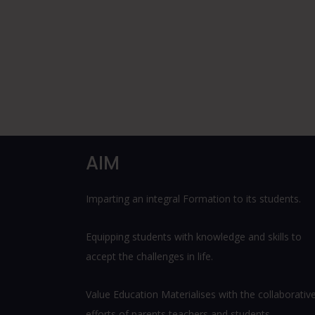
AIM
Imparting an integral Formation to its students.
Equipping students with knowledge and skills to
accept the challenges in life.
Value Education Materialises with the collaborativ
efforts of parents,teachers and students