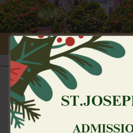
Di nuovo nel caso che lo fan
online
>
Uncategorized
>
Di nuovo nel caso che lo f