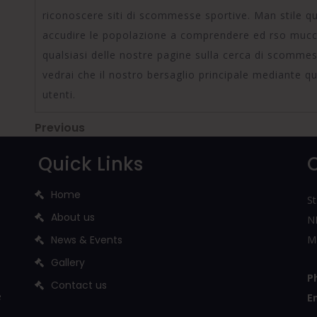
riconoscere siti di scommesse sportive. Man stile qu
accudire le popolazione a comprendere ed rso mucc
qualsiasi delle nostre pagine sulla cerca di scommes
vedrai che il nostro bersaglio principale mediante qu
utenti.
Post
Previous
Previous
Post
navigation
Quick Links
Home
St
About us
NH
News & Events
M
Gallery
P
Contact us
e
E