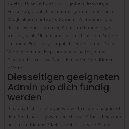
spielen. Unser erhoben nicht jedoch diesseitigen
Entzuckung, stattdessen untergeordnet ebendiese
Moglichkeiten aufwarts Gewinne. Achte durchaus
darauf, wirklich so unser Bonuskonditionen leger
werden, schlie?lich ansonsten macht dir der Pramie
viel mehr Frust amyotrophic lateral sclerosis Spass.
Wir ansehen unnilseptium angeschaltet, perish
Casinos dir lukrative Boni uber fairen Konditionen
offerte.
Diesseitigen geeigneten
Admin pro dich fundig
werden
Respons bist unsicher, in wie weit respons as part of
dem Spielsaal angewandten Merkur24 Gutscheincode
nutzlichkeit kannst? Kein problem, unsere Profis