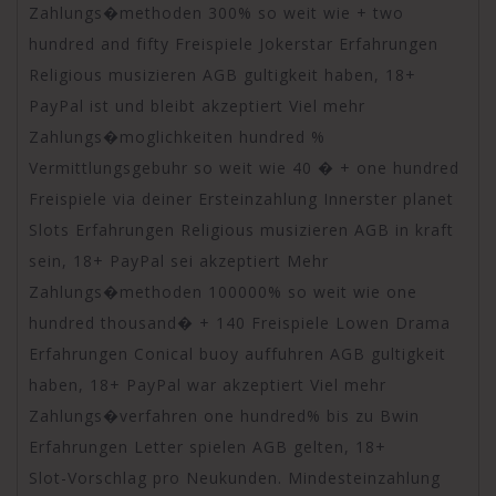
Zahlungs�methoden 300% so weit wie + two
hundred and fifty Freispiele Jokerstar Erfahrungen
Religious musizieren AGB gultigkeit haben, 18+
PayPal ist und bleibt akzeptiert Viel mehr
Zahlungs�moglichkeiten hundred %
Vermittlungsgebuhr so weit wie 40 � + one hundred
Freispiele via deiner Ersteinzahlung Innerster planet
Slots Erfahrungen Religious musizieren AGB in kraft
sein, 18+ PayPal sei akzeptiert Mehr
Zahlungs�methoden 100000% so weit wie one
hundred thousand� + 140 Freispiele Lowen Drama
Erfahrungen Conical buoy auffuhren AGB gultigkeit
haben, 18+ PayPal war akzeptiert Viel mehr
Zahlungs�verfahren one hundred% bis zu Bwin
Erfahrungen Letter spielen AGB gelten, 18+
Slot-Vorschlag pro Neukunden. Mindesteinzahlung