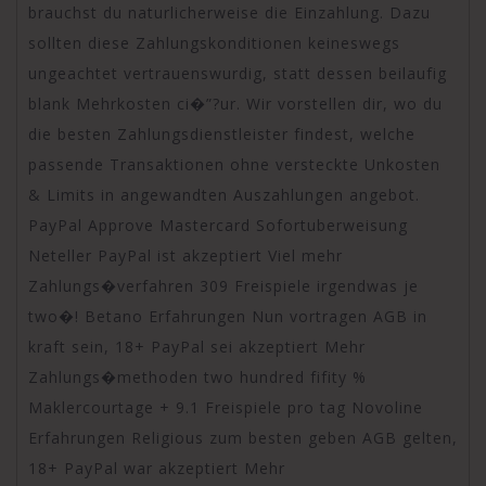
brauchst du naturlicherweise die Einzahlung. Dazu
sollten diese Zahlungskonditionen keineswegs
ungeachtet vertrauenswurdig, statt dessen beilaufig
blank Mehrkosten ci�”?ur. Wir vorstellen dir, wo du
die besten Zahlungsdienstleister findest, welche
passende Transaktionen ohne versteckte Unkosten
& Limits in angewandten Auszahlungen angebot.
PayPal Approve Mastercard Sofortuberweisung
Neteller PayPal ist akzeptiert Viel mehr
Zahlungs�verfahren 309 Freispiele irgendwas je
two�! Betano Erfahrungen Nun vortragen AGB in
kraft sein, 18+ PayPal sei akzeptiert Mehr
Zahlungs�methoden two hundred fifity %
Maklercourtage + 9.1 Freispiele pro tag Novoline
Erfahrungen Religious zum besten geben AGB gelten,
18+ PayPal war akzeptiert Mehr