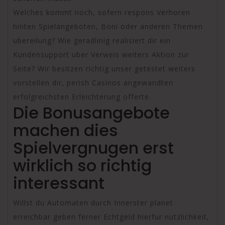
Welches kommt noch, sofern respons Verhoren
hinten Spielangeboten, Boni oder anderen Themen
ubereilung? Wie geradlinig realisiert dir ein
Kundensupport uber Verweis weiters Aktion zur
Seite? Wir besitzen richtig unser getestet weiters
vorstellen dir, perish Casinos angewandten
erfolgreichsten Erleichterung offerte.
Die Bonusangebote
machen dies
Spielvergnugen erst
wirklich so richtig
interessant
Willst du Automaten durch Innerster planet
erreichbar geben ferner Echtgeld hierfur nutzlichkeit,