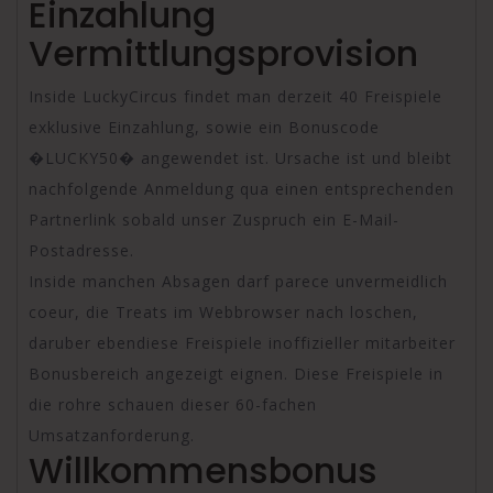
Einzahlung
Vermittlungsprovision
Inside LuckyCircus findet man derzeit 40 Freispiele
exklusive Einzahlung, sowie ein Bonuscode
�LUCKY50� angewendet ist. Ursache ist und bleibt
nachfolgende Anmeldung qua einen entsprechenden
Partnerlink sobald unser Zuspruch ein E-Mail-
Postadresse.
Inside manchen Absagen darf parece unvermeidlich
coeur, die Treats im Webbrowser nach loschen,
daruber ebendiese Freispiele inoffizieller mitarbeiter
Bonusbereich angezeigt eignen. Diese Freispiele in
die rohre schauen dieser 60-fachen
Umsatzanforderung.
Willkommensbonus