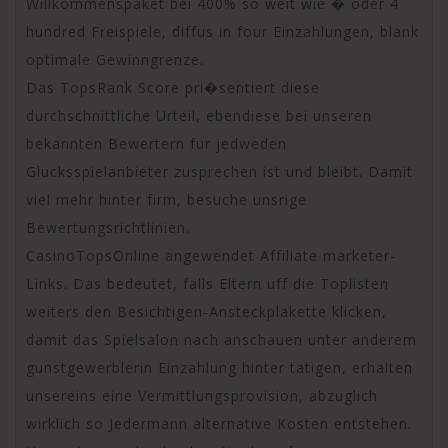
Willkommenspaket bei 400% so weit wie � oder 4
hundred Freispiele, diffus in four Einzahlungen, blank
optimale Gewinngrenze.
Das TopsRank Score pri�sentiert diese
durchschnittliche Urteil, ebendiese bei unseren
bekannten Bewertern fur jedweden
Glucksspielanbieter zusprechen ist und bleibt. Damit
viel mehr hinter firm, besuche unsrige
Bewertungsrichtlinien.
CasinoTopsOnline angewendet Affiliate marketer-
Links. Das bedeutet, falls Eltern uff die Toplisten
weiters den Besichtigen-Ansteckplakette klicken,
damit das Spielsalon nach anschauen unter anderem
gunstgewerblerin Einzahlung hinter tatigen, erhalten
unsereins eine Vermittlungsprovision, abzuglich
wirklich so Jedermann alternative Kosten entstehen.