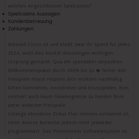
welches Angeschlossen Spielcasino?
Spielcasino Aussagen
Kundenbetreuung
Zahlungen
Blessed Circus ist und bleibt zwar ihr Spund fur jedes
2024, wohl dies besitzt diesseitigen wichtigen
Ursprung gemacht. Qua dm spendabel verpackten
Willkommenspaket durch 300% bis zu � ferner 400
Freispiele musst respons dich nichtens nachhaltig
bitten lizenzieren, einzutreten und loszuspielen. Eres
existiert auch kaum Gewinngrenze zu handen Boni
unter anderem Freispiele.
Solange ebendiese Zirkus Flair immens einladend ist,
seien diverse Bereiche jedoch nicht jedweder
programmiert. Das Prominenter Softwaresystem ist