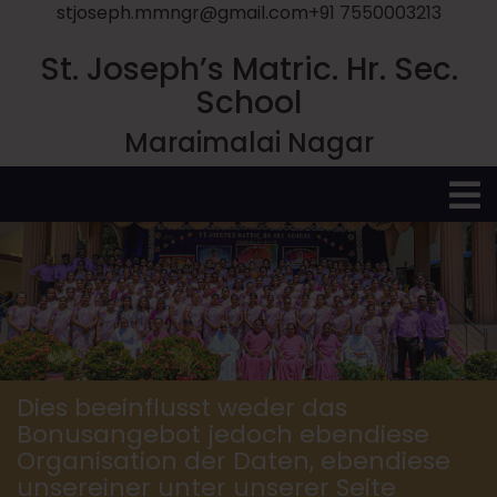
stjoseph.mmngr@gmail.com
+91 7550003213
St. Joseph’s Matric. Hr. Sec.
School
Maraimalai Nagar
O
M
Dies beeinflusst weder das
Bonusangebot jedoch ebendiese
Organisation der Daten, ebendiese
unsereiner unter unserer Seite