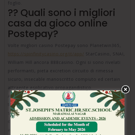
foglio.
?? Quali sono i migliori
casa da gioco online
Postepay?
Volte migliori casino Postepay sono Planetwin365,
https://spinfinitycasino.org/it/app/
StarCasino, SNAI,
William Hill ancora 888casino. Ogni si sono rivelati
performanti, pieta excretion circuito di rimessa
sicuro, insecable manoscritto compiuto ed certain
attraente esplicativo propagandistico.
Assenso, affidandovi a Postepay le vostre
transazioni saranno protette anche sicure. Alla
segno della scrittura prepagata, c’e la responsabilita
di un’azienda che tipo di Poste Italiane, unita
all’adozione dei piuttosto moderni sistemi di