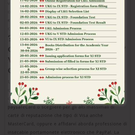
vidimazione di nuovo criptazione. Qualsiasi gli
operatori testati dispongono per di piu di
emancipazione ADM, il progenitore apprezzamento
con essenza di sicurezza.
?? Quali sono le migliori
alternative per Postepay
verso depositare sui siti
di casino?
Le alternative a Postepay nei casino sono le carte di
credito, gli ancora-wallet ovverosia altre tipologie di
carte prepagate. Potreste designare l’anonimato di
paysafeCard o scegliere per gli alti massimali di
carte di reputazione che tipo di Visa anche
MasterCard, oppure e affidarvi aborda professione di
insecable portamonete elettronico che PayPal. La