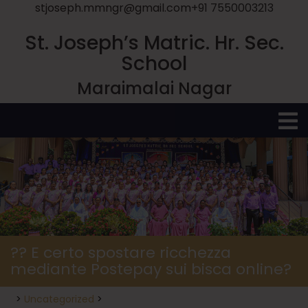
stjoseph.mmngr@gmail.com
+91 7550003213
St. Joseph’s Matric. Hr. Sec.
School
Maraimalai Nagar
O
M
?? E certo spostare ricchezza
mediante Postepay sui bisca online?
>
Uncategorized
>