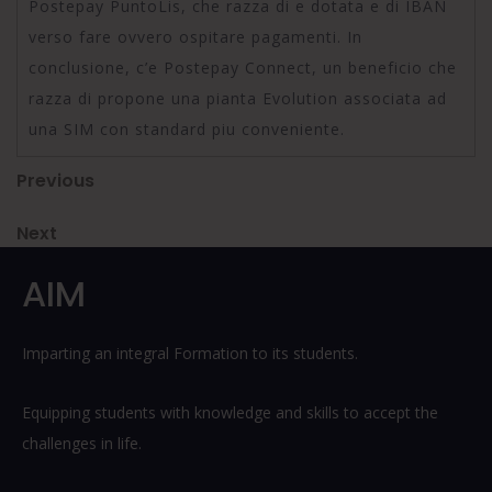
Postepay PuntoLis, che razza di e dotata e di IBAN
verso fare ovvero ospitare pagamenti. In
conclusione, c’e Postepay Connect, un beneficio che
razza di propone una pianta Evolution associata ad
una SIM con standard piu conveniente.
Post
Previous
Previous
Post
navigation
Next
Next
Post
AIM
Imparting an integral Formation to its students.
Equipping students with knowledge and skills to accept the
challenges in life.