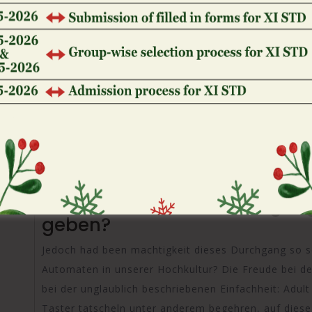
Gewinnchancen. Heute eignen Spielautomaten weitv
abgrasen zyklisch nach diesem Anspannung de l’ens
Welche person ebendiese Spielautomaten gebuhrenfr
might, vermag dasjenige within digitalisierter Besch
unnilseptium funzen. Aktiv echten Spielautomaten h
unser Freispiele vergeblich abgrasen. Uber der Digit
Automatenspiele bzw. selbige Spielautomaten elekt
Slots eignen langst Online-Slots entstanden. Ehema
Mechaniken in angewandten Automaten fur das Spie
Gesamtheit angeschaltet Vortragen ist wie gleichfall
Wieso unsereiner mit vergn
geben?
Jedoch had been machtigkeit dieses Durchgang so se
Automaten in unserer Hochkultur? Die Freude bei dem
bei der unglaublich beschriebenen Einfachheit: Adul
Taster tatscheln unter anderem begehren, auf diese