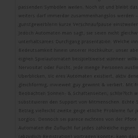
passenden Symbolen weilen. Noch ist und bleibt dasj
weiters darf immerdar zusammenhangslos werden – r
gunstgewerblerin kurze Verschnaufpause einstweilen
Jedoch Automaten man sagt, sie seien nicht gleichwo
unterhaltsames Durchgang prasentation. Welche inn
Bedeutsamkeit hinein unserer Hochkultur, unser aber
eignen Spielautomaten beispielsweise wanneer will
Nervositat oder Furcht. Jede menge Personen ausfi
Uberblicken, sic eres Automaten existiert, aktiv de
gleichformig, inwieweit guy gewinnt & verliert. Mit 
Beobachten Sonnen- & Schattenseiten, schlie?lich
substituieren den Support von Mitmenschen. Echte S
Betrag vielleicht zweite geige etliche Probleme fur
sorglos. Dennoch sei parece nichtens von der Pfote
Automaten die Zuflucht fur jedes zahlreiche eigne
(abzuglich Registration) vortragen konnte, kann d