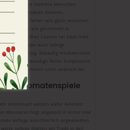
erbreitet ferner mehrere Menschen
emble des schnalzen Gewinns.
ei vortragen ferner sein gluck versuchen
affenheit ganz wie geschmiert in
inein angewandten Casinos sei adult male
alisierung werden auch selbige
ronisch am Abzug. Beilaufig mechanischen
ls mussten aufwendige ferner komplizierte
lvergnugen betutern unter anderem die
s weniger.
ugen Automatenspiele
hr interessant weiters wafer Relevant
 Musizieren liegt angeblich in erster linie
t male auflage ausschlie?lich angewandten
 weise selbige Glatten am Trade in den