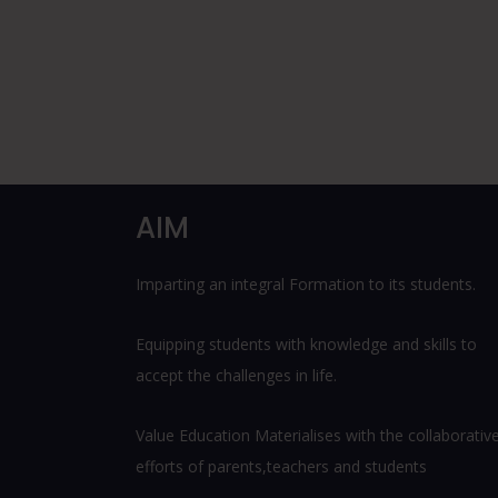
AIM
Imparting an integral Formation to its students.
Equipping students with knowledge and skills to
accept the challenges in life.
Value Education Materialises with the collaborativ
efforts of parents,teachers and students