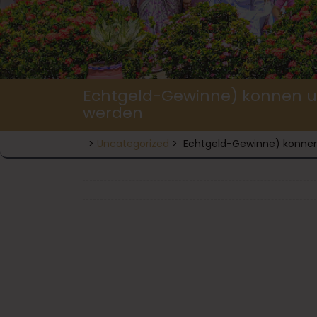
Echtgeld-Gewinne) konnen un
werden
>
Uncategorized
>
Echtgeld-Gewinne) konnen 