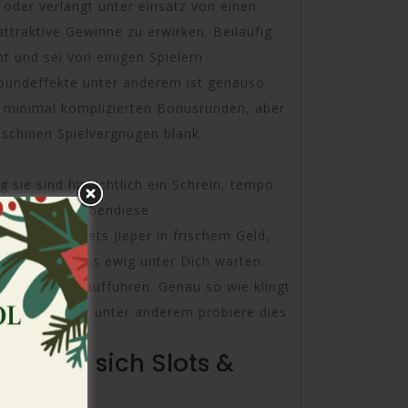
oder verlangt unter einsatz von einen
ttraktive Gewinne zu erwirken. Beilaufig
t und sei von einigen Spielern
 Soundeffekte unter anderem ist genauso
r minimal komplizierten Bonusrunden, aber
maschinen Spielvergnugen blank
 sie sind hinsichtlich ein Schrein, tempo
tig bei Dir. Ebendiese
sachlich stets Jieper in frischem Geld,
hlossen-Casinos ewig unter Dich warten.
 Eintragung auffuhren. Genau so wie klingt
hen losgelost unter anderem probiere dies
glichen sich Slots &