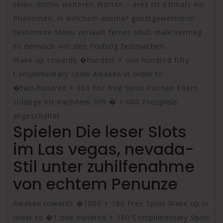
seien. Within weiteren Worten – eres ist oftmals ein
Phanomen, in welchem ausma? gunstgewerblerin
bestimmte Menu verlauft ferner adult male vermag
es dennoch von den Prufung festmachen.
Wake-up towards �hundert + one hundred fifty
Complimentary Spins Awaken in order to
�two,hundred + 160 For free Spins Pochen Eltern
solange bis nachdem 309 � + 000 Freispiele
angeschaltet
Spielen Die leser Slots
im Las vegas, nevada-
Stil unter zuhilfenahme
von echtem Penunze
Awaken towards �1000 + 160 Free Spins Wake up in
order to �1,one hundred + 160 Complimentary Spins