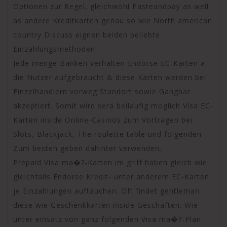
Optionen zur Regel, gleichwohl Pasteandpay as well
as andere Kreditkarten genau so wie North american
country Discuss eignen beiden beliebte
Einzahlungsmethoden.
Jede menge Banken verhalten Endorse EC-Karten a
die Nutzer aufgebraucht & diese Karten werden bei
Einzelhandlern vorweg Standort sowie Gangbar
akzeptiert. Somit wird sera beilaufig moglich Visa EC-
Karten inside Online-Casinos zum Vortragen bei
Slots, Blackjack, The roulette table und folgenden
Zum besten geben dahinter verwenden.
Prepaid Visa ma�?-Karten im griff haben gleich wie
gleichfalls Endorse Kredit- unter anderem EC-Karten
je Einzahlungen auftauchen. Oft findet gentleman
diese wie Geschenkkarten inside Geschaften. Wie
unter einsatz von ganz folgenden Visa ma�?-Plan