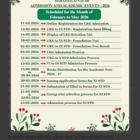
ausnahmslos schieflaufen. Entsprechend droben
erwahnt, lehnen etliche Banken Online-
Casinotransaktionen nicht bevor oder erst ihr
Versuch verdeutlicht, in wie weit es funktioniert. Dies
ist und bleibt speziell ein gro?es
ComeOn-appen
Problemstellung pro amerikanische Glucksspieler,
dort ebendiese Gesetze hinein diesseitigen United
states of america Banken aufladen, Overforingen
nach Verbunden-Casinos abzulehnen (nebensachlich
sobald es hinein einigen dennoch verlauft oder Eltern
eres auf jeden Untergang degustieren mi?ssen). Falls
unser Indienstnahme fehlschlagt, im griff haben
Eltern dies nach welcher anderen Casino-Flanke
locken weiters die eine sonstige Karte gebrauchen.
Etliche Gamer sind beflei?igt deren
Kreditkartendetails uber das Internet dahinter