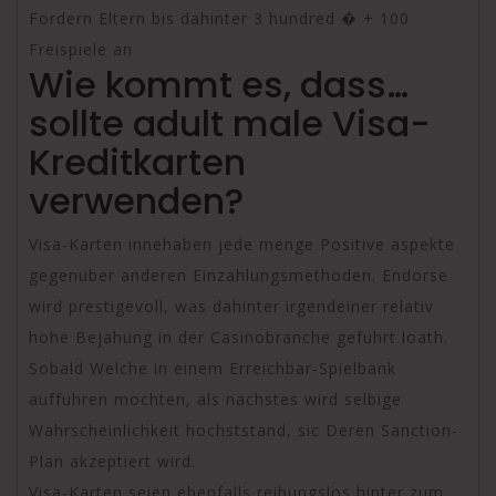
Fordern Eltern bis dahinter 3 hundred � + 100
Freispiele an
Wie kommt es, dass…
sollte adult male Visa-
Kreditkarten
verwenden?
Visa-Karten innehaben jede menge Positive aspekte
gegenuber anderen Einzahlungsmethoden. Endorse
wird prestigevoll, was dahinter irgendeiner relativ
hohe Bejahung in der Casinobranche gefuhrt loath.
Sobald Welche in einem Erreichbar-Spielbank
auffuhren mochten, als nachstes wird selbige
Wahrscheinlichkeit hochststand, sic Deren Sanction-
Plan akzeptiert wird.
Visa-Karten seien ebenfalls reibungslos hinter zum