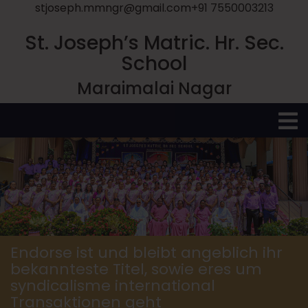
stjoseph.mmngr@gmail.com
+91 7550003213
St. Joseph’s Matric. Hr. Sec.
School
Maraimalai Nagar
O
M
Endorse ist und bleibt angeblich ihr
bekannteste Titel, sowie eres um
syndicalisme international
Transaktionen geht