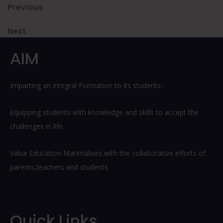
Post
Previous
Previous
Post
navigation
Next
Next
Post
AIM
Imparting an integral Formation to its students.
Equipping students with knowledge and skills to accept the
challenges in life.
Value Education Materialises with the collaborative efforts of
parents,teachers and students
Quick Links