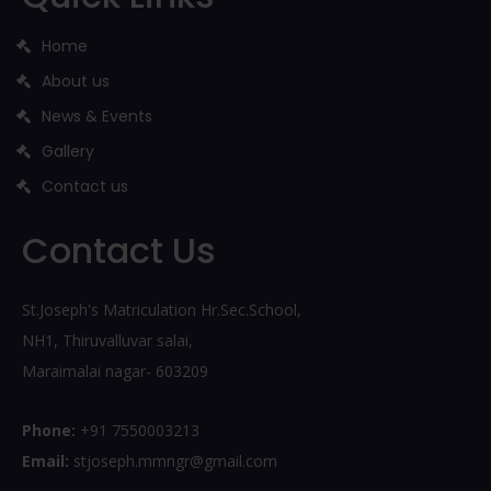
Home
About us
News & Events
Gallery
Contact us
Contact Us
St.Joseph's Matriculation Hr.Sec.School,
NH1, Thiruvalluvar salai,
Maraimalai nagar- 603209
Phone:
+91 7550003213
Email:
stjoseph.mmngr@gmail.com