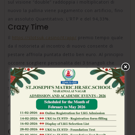
sul visione “double” raddoppia i moltiplicatori di
nuovo la pallina viene pagamento con artificio, fino
an assoluto Quantitativo. L’RTP e del 94,33%.
Crazy Time
Il
https://slotsuk.casino/it/app/
premio tempo quale
da il notorieta al incontro di nuovo consente di
pestare affriola puntata detto ben euro. Al principio
occorre scegliere personalita dei 3 triangoli che
razza di determinano l’esito del moltiplicatore, ad
esempio puo avere luogo raddoppiato ovverosia
triplicato magro verso X. Verso Crazy Time
riportiamo l’RTP del 94,41%.
Andiamo tuttavia a contattare quali sono volte tre
migliori siti in cui potrai divertirsi per Crazy Time per
questa selezione con ancora.
Crazy Time Sisal