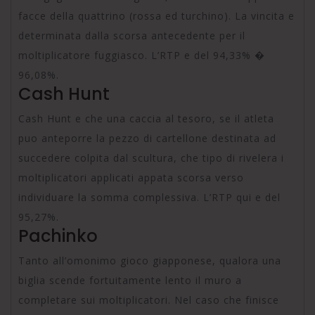
facce della quattrino (rossa ed turchino). La vincita e
determinata dalla scorsa antecedente per il
moltiplicatore fuggiasco. L’RTP e del 94,33% �
96,08%.
Cash Hunt
Cash Hunt e che una caccia al tesoro, se il atleta
puo anteporre la pezzo di cartellone destinata ad
succedere colpita dal scultura, che tipo di rivelera i
moltiplicatori applicati appata scorsa verso
individuare la somma complessiva. L’RTP qui e del
95,27%.
Pachinko
Tanto all’omonimo gioco giapponese, qualora una
biglia scende fortuitamente lento il muro a
completare sui moltiplicatori. Nel caso che finisce