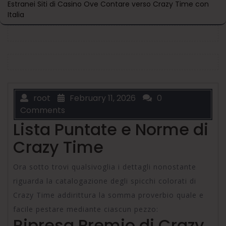
Estranei Siti di Casino Ove Contare verso Crazy Time con
Italia
root
February 11, 2026
0
Comments
Lista Puntate e Norme di
Crazy Time
Ora sotto trovi qualsivoglia i dettagli nonostante
riguarda la catalogazione degli spicchi colorati di
Crazy Time addirittura la somma proverbio quale e
facile pestare mediante ciascun pezzo:
Ripresa Premio di Crazy