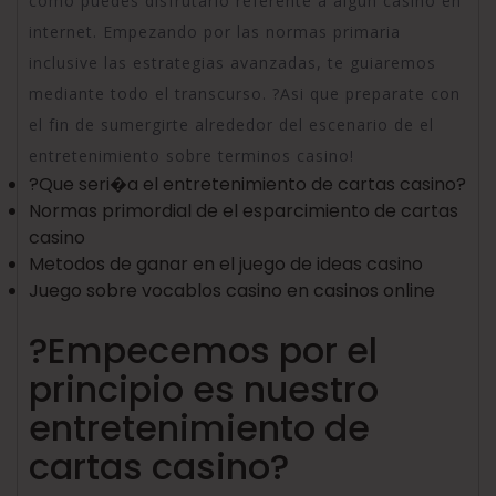
como puedes disfrutarlo referente a algun casino en
internet. Empezando por las normas primaria
inclusive las estrategias avanzadas, te guiaremos
mediante todo el transcurso. ?Asi que preparate con
el fin de sumergirte alrededor del escenario de el
entretenimiento sobre terminos casino!
?Que seri�a el entretenimiento de cartas casino?
Normas primordial de el esparcimiento de cartas
casino
Metodos de ganar en el juego de ideas casino
Juego sobre vocablos casino en casinos online
?Empecemos por el
principio es nuestro
entretenimiento de
cartas casino?