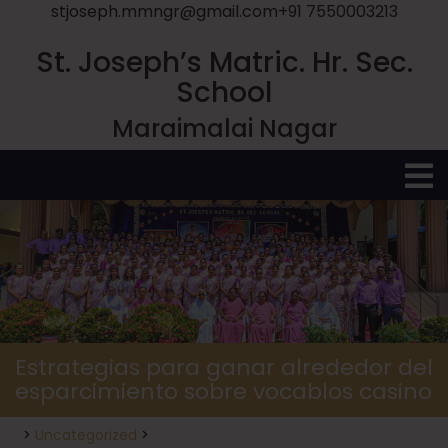
stjoseph.mmngr@gmail.com
+91 7550003213
St. Joseph’s Matric. Hr. Sec.
School
Maraimalai Nagar
O
M
Estrategias para ganar alrededor del
esparcimiento sobre vocablos casino
>
Uncategorized
>