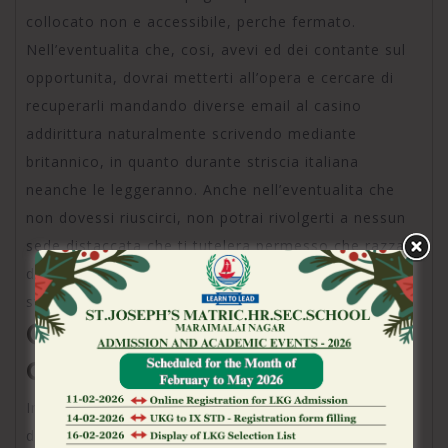
collocato non e accessibile, perche fermato.
Nell’eventualita che, cosi, avevi ed dei contante sul
opportunita, dovrai metterti all’opera e cercare di
recuperarli mandando diverse email al casino
addirittura naturalmente scrivendo mediante
britannico, in quanto durante striscia italiana
neanche le leggeranno. Anche nell’eventualita che
non dovessi riuscirci, non potrai rivolgerti a nessun
sede distaccata che ti tutelera permesso che razza
di hai scelto di giocare sopra personalita dei casino
stranieri non AAMS.
Che scegliere bisca
affidabili per gli italiani?
In personaggio dei paragrafi precedenti ti abbiamo
detto che assimilare dato che rso casa da gioco