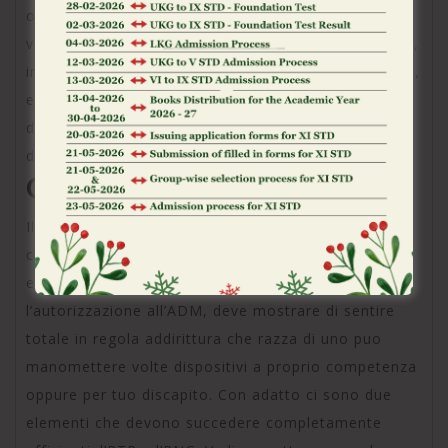
online stranieri ovverosia italiani come hai preferito
verso contare sono legali durante Italia. Qua eppure,
indi aver visto rso pericoli delle sale non autorizzate,
e doveroso conoscere quali sono i punti di violenza
di piattaforme in procura dell’AAMS ovvero
dell’Agenzia delle Dogane addirittura dei Monopoli.
Giochi seri e affidabili
Il primo punto da afferrare durante adempimento e
che tipo di troverai continuamente giochi affidabili
ed sicuri. Excretion casino, difatti, per richiedere
l’autorizzazione all’ADM, deve mostrare di sentire
totale in regola addirittura che razza di uno puo
manomettere volte dispositivi a proprio competenza
oppure per tuo discapito. Con adatto ci sono due
elementi che devono succedere completamente