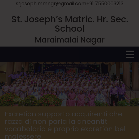
stjoseph.mmngr@gmail.com
+91 7550003213
St. Joseph’s Matric. Hr. Sec.
School
Maraimalai Nagar
O
M
Excretion supporto acquirenti che
razza di non parla la aneantit
vocabolario e proprio excretion bel
malessere