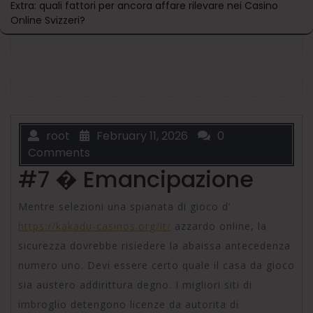
Extra: quali fattori per ancora affare rilevare nei Casino
Online Svizzeri?
root
February 11, 2026
0
Comments
#7 � Emancipazione
Mentre selezioni una spianata di gioco d’
https://kakadu-casinos.org/it/
azzardo online, la
sicurezza dovrebbe risiedere la abaissa antecedenza
numero uno. Devi essere certo quale il casa da gioco
sia austero addirittura degno. I migliori siti di
imbroglio detengono licenze da autorita di